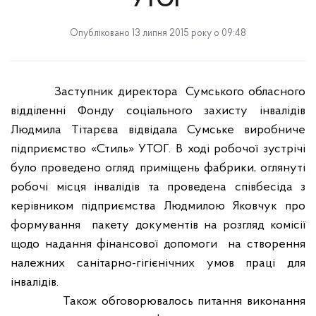
УТОГ
Опубліковано 13 липня 2015 року о 09:48
Заступник директора
Сумського обласного
відділенні Фонду соціального захисту інвалідів
Людмила Тітарєва відвідала Сумське виробниче
підприємство «Стиль» УТОГ. В ході робочої зустрічі
було проведено огляд приміщень фабрики, оглянуті
робочі місця інвалідів та проведена співбесіда з
керівником підприємства Людмилою Яковчук про
формування
пакету документів на розгляд комісії
щодо надання фінансової допомоги
на створення
належних санітарно-гігієнічних умов праці для
інвалідів.
Також обговорювалось питання виконання