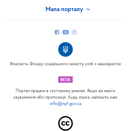
Мапа порталу
Про Фонд
Керівництво
Структура Фонду
Територіальні відділення
Вінницьке відділення
Волинське відділення
Власність Фонду соціального захисту осіб з інвалідністю
Дніпропетровське відділення
Донецьке відділення
Житомирське відділення
Портал працює в тестовому режимі. Якщо ви маєте
Закарпатське відділення
зауваження або пропозиції, будь ласка, напишіть нам:
info@ispf.gov.ua
Запорізьке відділення
Івано-Франківське відділення
Київське міське відділення