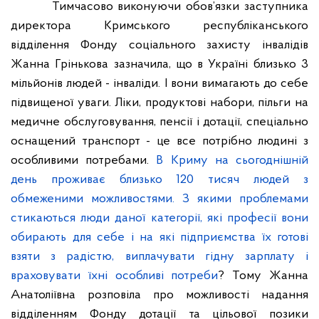
Тимчасово виконуючи обов’язки заступника
директора Кримського республіканського
відділення Фонду соціального захисту інвалідів
Жанна Грінькова зазначила, що в Україні близько 3
мільйонів людей - інваліди. І вони вимагають до себе
підвищеної уваги. Ліки, продуктові набори, пільги на
медичне обслуговування, пенсії і дотації, спеціально
оснащений транспорт - це все потрібно людині з
особливими потребами.
В Криму на сьогоднішній
день проживає близько 120 тисяч людей з
обмеженими можливостями. З якими проблемами
стикаються люди даної категорії, які професії вони
обирають для себе і на які підприємства їх готові
взяти з радістю, виплачувати гідну зарплату і
враховувати їхні особливі потреби
? Тому Жанна
Анатоліївна розповіла про можливості надання
відділенням Фонду дотації та цільової позики