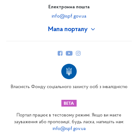
Електронна пошта
info@ispf.gov.ua
Мапа порталу
Про Фонд
Керівництво
Структура Фонду
Територіальні відділення
Вінницьке відділення
Волинське відділення
Власність Фонду соціального захисту осіб з інвалідністю
Дніпропетровське відділення
Донецьке відділення
Житомирське відділення
Портал працює в тестовому режимі. Якщо ви маєте
Закарпатське відділення
зауваження або пропозиції, будь ласка, напишіть нам:
info@ispf.gov.ua
Запорізьке відділення