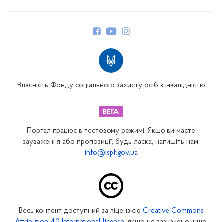
Про Фонд
Керівництво
Структура Фонду
Територіальні відділення
Вінницьке відділення
Волинське відділення
Власність Фонду соціального захисту осіб з інвалідністю
Дніпропетровське відділення
Донецьке відділення
Житомирське відділення
Портал працює в тестовому режимі. Якщо ви маєте
Закарпатське відділення
зауваження або пропозиції, будь ласка, напишіть нам:
info@ispf.gov.ua
Запорізьке відділення
Івано-Франківське відділення
Київське міське відділення
Київське обласне відділення
Весь контент доступний за ліцензією
Creative Commons
Кіровоградське відділення
Attribution 4.0 International license
, якщо не зазначено інше.