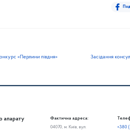
Под
онкурс «Перлини півдня»
Засідання консул
о апарату
Громадянам
Фактична адреса:
Теле
Дія
Доступ до публічної інформації
Робо
04070, м. Київ, вул.
+380 (