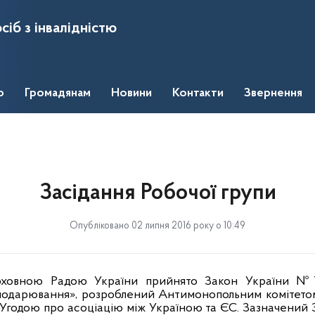
сіб з інвалідністю
о
Громадянам
Новини
Контакти
Звернення
Засідання Робочої групи
Опубліковано 02 липня 2016 року о 10:49
рховною Радою України прийнято Закон України №1
подарювання», розроблений Антимонопольним комітето
 Угодою про асоціацію між Україною та ЄС. Зазначений