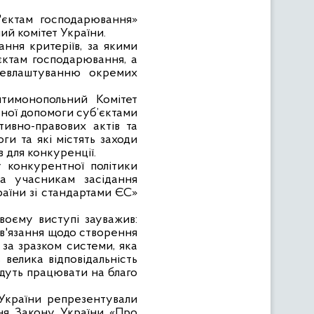
'єктам господарювання»
й комітет України.
ння критеріїв, за якими
єктам господарювання, а
ацевлаштуванню окремих
нтимонопольний Комітет
вної допомоги суб’єктами
ивно-правових актів та
и та які містять заходи
 для конкуренції.
 конкурентної політики
ла учасникам засідання
раїни зі стандартами ЄС»
оєму виступі зауважив:
в'язання щодо створення
за зразком системи, яка
велика відповідальність
удуть працювати на благо
 України репрезентували
ння Закону України «Про