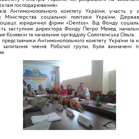
єктам господарювання».
ків Антимонопольного комітету України, участь у з
 Міністерства соціальної політики України, Держав
оціації, юридичної фірми «
Dentos
». Від Фонду соціаль
сть заступник директора Фонду Петро Мехед, начальн
 Козявкін та начальник оргвідділу Солотвінська Ольга.
я представники Антимонопольного комітету України та
 запитання членів Робочої групи, були визначені п
я.