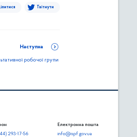
ілитися
Твітнути
Наступна
ьтативної робочої групи
фон
льність
Електронна пошта
тодавцям
44) 293-17-56
info@ispf.gov.ua