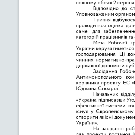
повному обсязі 2 серпня 
Відповідно до с
Уповноваженим органом 
1 липня відбулос
проводиться оцінка доп
саме: для забезпеченн
категорій працівників т
Мета Робочої г
України керуватиметься 
господарювання. Ці до
чинних нормативно-прав
державної допомоги суб’
Засідання Робоч
Антимонопольного комі
керівника проекту ЄС «П
Юджина Стюарта.
Начальник відді
«Україна підписавши
Уго
ефективної системи кон
існує у Європейському 
створити якісні докумен
України».
На засіданні ро
два проекти постанов К