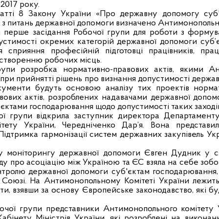
2017 року.
татті 8 Закону України «Про державну допомогу суб
з питань державної допомоги визначено Антимонопольни
я перше засідання Робочої групи для роботи з формува
устимості окремих категорій державної допомоги суб’
я сприяння професійній підготовці працівників, пр
а створенню робочих місць.
рупи розробка нормативно-правових актів, якими А
при прийнятті рішень про визнання допустимості держа
кументи будуть основою аналізу тих проектів нормат
ових актів, розроблених надавачами державної допомог
єктами господарювання щодо допустимості таких заходів
ої групи відкрила заступник директора Департаменту
тету України, Чередніченко Дар’я. Вона представи
ідтримка гармонізації систем державних закупівель Ук
лу
моніторингу державної допомоги
Євген
Дудник
у св
ду про асоціацію між Україною та ЄС
взяла на себе зобо
тролю державної допомоги суб'єктам господарювання, 
Союзі. На Антимонопольному Комітеті України лежить 
ти, взявши за основу Європейське законодавство, які б
бочої групи представники Антимонопольного комітету
абінету Міністрів України, які розроблені на викона