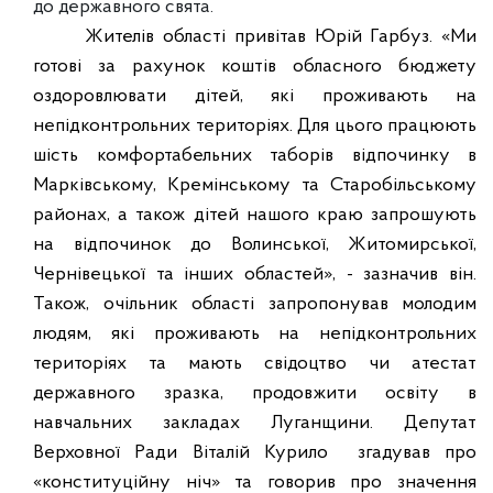
до державного свята.
Жителів
області
привітав Юрій Гарбуз. «Ми
готові за рахунок коштів обласного бюджету
оздоровлювати дітей,
які проживають на
непідконтрольних територіях. Для цього працюють
шість комфортабельних таборів відпочинку в
Марківському, Кремінському та Старобільському
районах, а також дітей нашого краю запрошують
на відпочинок до Волинської, Житомирської,
Чернівецької та інших областей», - зазначив він.
Також
,
очільник області запропонував молодим
людям, які проживають на непідконтрольних
територіях та мають свідоцтво чи атестат
державного зразка, продовжити освіту в
навчальних закладах Луганщини
.
Д
епутат
Верховної Ради Віталій
Курило
згадував про
«конституційну ніч» та говорив про значення