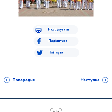
Надрукувати
Поділитися
Твітнути
Попередня
Наступна