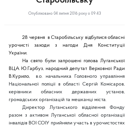
Старобільську
Опубліковано 04 липня 2016 року о 09:43
28 червня
в Старобільську відбулися обласні
урочисті заходи з нагоди Дня Конституції
України
.
На свято були запрошені
голова Луганської
ВЦА Ю.Гарбуз
,
народний депутат
Верховної Ради
В.Курило
,
в.о. начальника
Головного управління
Національної поліції
в області Сергі
й
Комісаров
,
керівники обласних державних установ,
громадських організацій та мешканці міста.
Директор Луганського відділення Фонду
разом з активом Луганської обласної організації
інвалідів ВОІ СОІУ прийняли участь в урочистостях