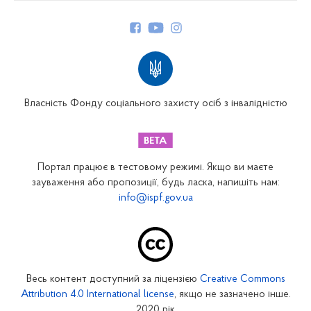
Керівництво
Структура Фонду
Територіальні відділення
Вінницьке відділення
Волинське відділення
Власність Фонду соціального захисту осіб з інвалідністю
Дніпропетровське відділення
Донецьке відділення
Житомирське відділення
Портал працює в тестовому режимі. Якщо ви маєте
Закарпатське відділення
зауваження або пропозиції, будь ласка, напишіть нам:
info@ispf.gov.ua
Запорізьке відділення
Івано-Франківське відділення
Київське міське відділення
Київське обласне відділення
Весь контент доступний за ліцензією
Creative Commons
Кіровоградське відділення
Attribution 4.0 International license
, якщо не зазначено інше.
Луганське відділення
2020 рік