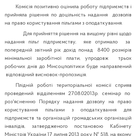
Комісія позитивно оцінила роботу підприємств і
прийняла рішення по доцільність надання
дозволів
на право користування пільгами з оподаткування.
Для прийняття рішення на вищому рівні щодо
надання пільг підприємству,
яке отримало
за
попередній звітний рік дохід понад
8400 розмірів
мінімальної заробітної плати, упродовж
трьох
робочих днів до Мінсоцполітики буде направлений
відповідний висновок-пропозиція.
Плідній роботі територіальної комісії сприяв
проведений відділенням 27.08.02013р. семінар по
роз'ясненню Порядку надання дозволу на право
користування пільгами з оподаткування для
підприємств та організацій громадських організацій
інвалідів, затвердженого постановою Кабінету
Міністрів України 17 липня 2013 року № 518, на якому