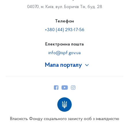
04070, м. Київ, вул. Боричів Тік, буд. 28
Телефон
+380 (44) 293-17-56
Електронна пошта
info@ispf.gov.ua
Мапа порталу
Про Фонд
Керівництво
Структура Фонду
Територіальні відділення
Вінницьке відділення
Волинське відділення
Власність Фонду соціального захисту осіб з інвалідністю
Дніпропетровське відділення