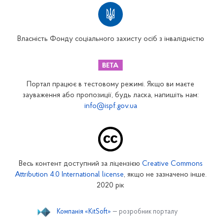
Територіальні відділення
Вінницьке відділення
Волинське відділення
Власність Фонду соціального захисту осіб з інвалідністю
Дніпропетровське відділення
Донецьке відділення
Житомирське відділення
Портал працює в тестовому режимі. Якщо ви маєте
Закарпатське відділення
зауваження або пропозиції, будь ласка, напишіть нам:
info@ispf.gov.ua
Запорізьке відділення
Івано-Франківське відділення
Київське міське відділення
Київське обласне відділення
Весь контент доступний за ліцензією
Creative Commons
Кіровоградське відділення
Attribution 4.0 International license
, якщо не зазначено інше.
Луганське відділення
2020 рік
Львівське відділення
Компанія «KitSoft»
— розробник порталу
Миколаївське відділення