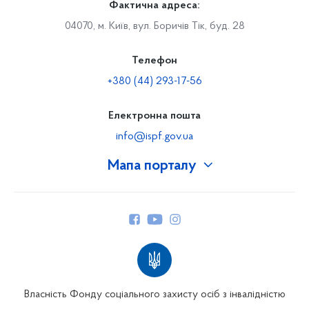
Фактична адреса:
04070, м. Київ, вул. Боричів Тік, буд. 28
Телефон
+380 (44) 293-17-56
Електронна пошта
info@ispf.gov.ua
Мапа порталу
Про Фонд
Керівництво
Структура Фонду
Територіальні відділення
Вінницьке відділення
Волинське відділення
Власність Фонду соціального захисту осіб з інвалідністю
Дніпропетровське відділення