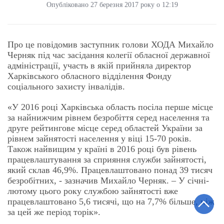
Опубліковано 27 березня 2017 року о 12:19
Про це повідомив заступник голови ХОДА Михайло
Черняк під час засідання колегії обласної державної
адміністрації, участь в якій прийняла директор
Харківського обласного відділення Фонду
соціального захисту інвалідів.
«У 2016 році Харківська область посіла перше місце
за найнижчим рівнем безробіття серед населення та
друге рейтингове місце серед областей України за
рівнем зайнятості населення у віці 15-70 років.
Також найвищим у країні в 2016 році був рівень
працевлаштування за сприяння служби зайнятості,
який склав 46,9%. Працевлаштовано понад 39 тисяч
безробітних, - зазначив Михайло Черняк. – У січні-
лютому цього року службою зайнятості вже
працевлаштовано 5,6 тисячі, що на 7,7% більше, ніж
за цей же період торік».