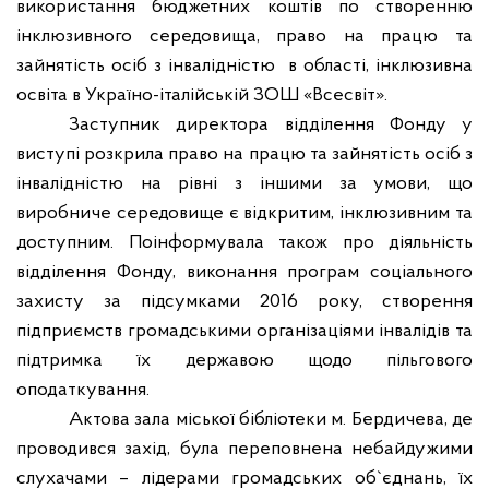
використання бюджетних коштів по створенню
інклюзивного середовища, право на працю та
зайнятість осіб з інвалідністю
в області, інклюзивна
освіта в Україно-італійській ЗОШ «Всесвіт».
Заступник директора відділення Фонду у
виступі розкрила право на працю та зайнятість осіб з
інвалідністю на рівні з іншими за умови, що
виробниче середовище є відкритим, інклюзивним та
доступним. Поінформувала також про діяльність
відділення Фонду, виконання програм соціального
захисту за підсумками 2016 року, створення
підприємств громадськими організаціями інвалідів та
підтримка їх державою щодо пільгового
оподаткування.
Актова зала міської бібліотеки м. Бердичева, де
проводився захід, була переповнена небайдужими
слухачами – лідерами громадських об
`
єднань, їх