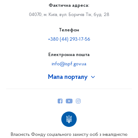
Фактична адреса:
04070, м. Київ, вул. Боричів Тік, буд. 28
Телефон
+380 (44) 293-17-56
Електронна пошта
info@ispf.gov.ua
Мапа порталу
Про Фонд
Керівництво
Структура Фонду
Територіальні відділення
Вінницьке відділення
Волинське відділення
Власність Фонду соціального захисту осіб з інвалідністю