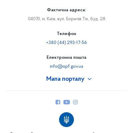
Фактична адреса:
04070, м. Київ, вул. Боричів Тік, буд. 28
Телефон
+380 (44) 293-17-56
Електронна пошта
info@ispf.gov.ua
Мапа порталу
Про Фонд
Керівництво
Структура Фонду
Територіальні відділення
Вінницьке відділення
Волинське відділення