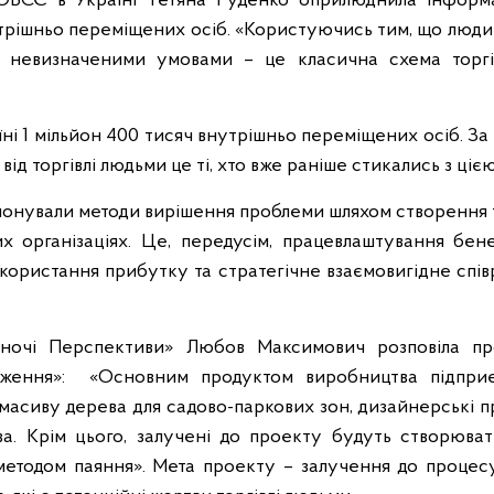
ОБСЄ в Україні Тетяна Руденко оприлюднила інформа
рішньо переміщених осіб. «Користуючись тим, що люди 
з невизначеними умовами – це класична схема торгів
ні 1 мільйон 400 тисяч внутрішньо переміщених осіб. За 
ід торгівлі людьми це ті, хто вже раніше стикались з ці
понували методи вирішення проблеми шляхом створення 
х організаціях. Це, передусім, працевлаштування бенеф
икористання прибутку та стратегічне взаємовигідне спів
ночі Перспективи» Любов Максимович розповіла про
ження»:
«Основним продуктом виробництва підприєм
масиву дерева для садово-паркових зон, дизайнерські пр
ва.
Крім цього, залучені до проекту будуть створюва
етодом паяння». Мета проекту – залучення до процес