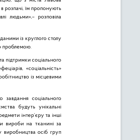
цію, що з міста Львова
в розпачі, їм пропонують
лі людьми»,– розповіла
даними із круглого столу
єю проблемою.
та підтримки соціального
еціарів, «соціальність»
робітництво із місцевими
 завдання соціального
ства будуть унікальні
едмети інтер’єру та інші
ти вироби на тканині за
у виробництва осіб груп