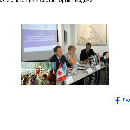
,
які є потенційні жертви торгівлі людьми.
Под