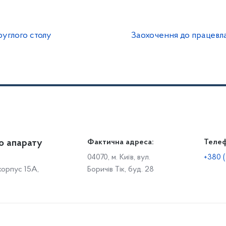
руглого столу
Заохочення до працевл
о апарату
Громадянам
Фактична адреса:
Теле
Дія
Доступ до публічної інформації
Робо
04070, м. Київ, вул.
+380 (
 корпус 15А,
Боричів Тік, буд. 28
Звіти щодо роботи із запитами на отримання публічної
С
інформації
Р
Звернення громадян
с
Графік особистого прийому громадян
С
о
Електронне звернення