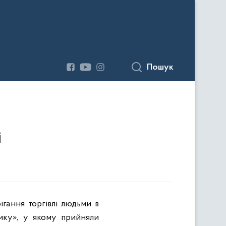
Пошук
і
бігання торгівлі людьми в
ику», у якому прийняли