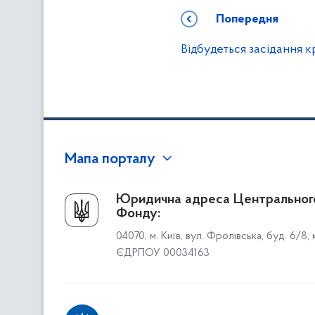
Попередня
Відбудеться засідання к
Мапа порталу
Про Фонд
Юридична адреса Центральног
Фонду:
Керівництво
04070, м. Київ, вул. Фролівська, буд. 6/8,
Структура Фонду
ЄДРПОУ 00034163
Територіальні відділення
Вінницьке відділення
Волинське відділення