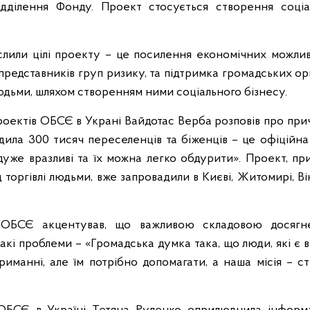
ідділення Фонду.
Проект стосується створення соціа
слили цілі проекту – це посилення економічних можли
 представників груп ризику, та підтримка громадських о
людьми, шляхом створенням ними соціального бізнесу.
роектів ОБСЄ в Украні Вайдотас Верба розповів про при
одила 300 тисяч переселенців та біженців – це офіційн
 дуже вразливі та їх можна легко обдурити». Проект, п
д торгівлі людьми, вже запровадили в Києві, Житомирі, Ві
 ОБСЄ акцентував, що важливою складовою досягне
акі проблеми – «Громадська думка така, що люди, які є 
риманні, але їм потрібно допомагати, а наша місія – с