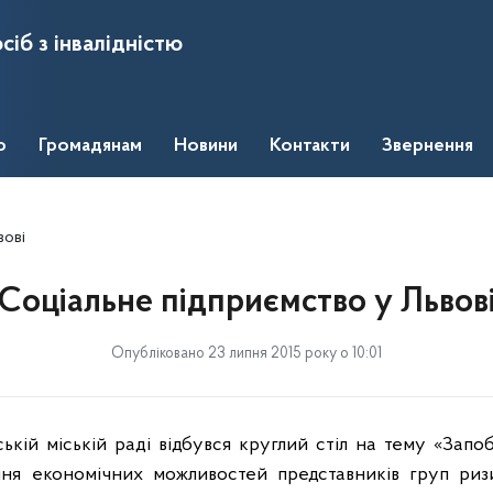
сіб з інвалідністю
о
Громадянам
Новини
Контакти
Звернення
вові
Соціальне підприємство у Львов
Опубліковано 23 липня 2015 року о 10:01
ській міській раді відбувся круглий стіл на тему «Запо
ння економічних можливостей представників груп риз