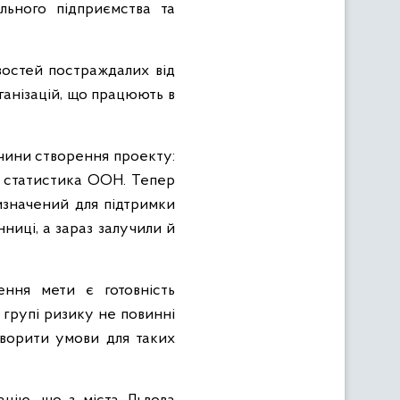
льного підприємства та
востей постраждалих від
рганізацій, що працюють в
чини створення проекту:
а статистика ООН. Тепер
ризначений для підтримки
нниці, а зараз залучили й
ння мети є готовність
в групі ризику не повинні
творити умови для таких