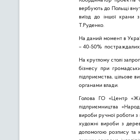
Координатор проектів 
вербують до Польщі внут
виїзд до іншої крани 
Т.Руденко.
На даний момент в Украї
– 40-50% постраждалих в
На круглому столі запро
бізнесу при громадськи
підприємства, цільове в
органами влади.
Голова ГО «Центр «Жі
підприємництва «Народ
вироби ручної роботи з 
художні вироби з дере
допомогою розпису та м