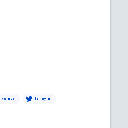
ілитися
Твітнути