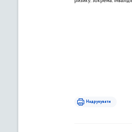
ризику,
зокрема, інвалідів
Надрукувати