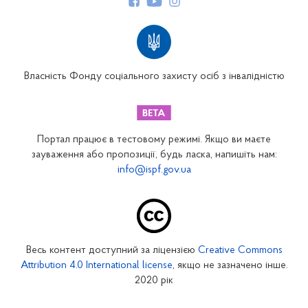
Структура Фонду
Територіальні відділення
Вінницьке відділення
Волинське відділення
Власність Фонду соціального захисту осіб з інвалідністю
Дніпропетровське відділення
Донецьке відділення
Житомирське відділення
Портал працює в тестовому режимі. Якщо ви маєте
Закарпатське відділення
зауваження або пропозиції, будь ласка, напишіть нам:
info@ispf.gov.ua
Запорізьке відділення
Івано-Франківське відділення
Київське міське відділення
Київське обласне відділення
Весь контент доступний за ліцензією
Creative Commons
Кіровоградське відділення
Attribution 4.0 International license
, якщо не зазначено інше.
Луганське відділення
2020 рік
Львівське відділення