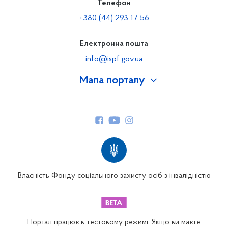
Телефон
+380 (44) 293-17-56
Електронна пошта
info@ispf.gov.ua
Мапа порталу
Про Фонд
Керівництво
Структура Фонду
Територіальні відділення
Вінницьке відділення
Волинське відділення
Власність Фонду соціального захисту осіб з інвалідністю
Дніпропетровське відділення
Донецьке відділення
Житомирське відділення
Портал працює в тестовому режимі. Якщо ви маєте