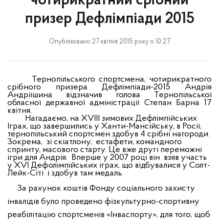
чотирикратний срібний
призер Дефлімпіади 2015
Опубліковано 27 квітня 2015 року о 10:27
Тернопільського спортсмена, чотирикратного
срібного призера Дефлімпіади-2015 Андрія
Андріїшина відзначив голова Тернопільської
обласної державної адміністрації Степан Барна 17
квітня.
Нагадаємо, на ХVIII зимових Дефлімпійських
Іграх, що завершились у Ханти-Мансійську, в Росії,
тернопільський спортсмен здобув 4 срібні нагороди.
Зокрема, зі скіатлону, естафети, командного
спринту, масового старту.
Це вже другі переможні
ігри для Андрія. Вперше у 2007 році він взяв участь
у ХVI Дефолімпійських іграх, що відбувалися у Солт-
Лейк-Сіті і здобув там медаль
.
За рахунок коштів Фонду соціального захисту
інвалідів було проведено фізкультурно-спортивну
реабілітацію спортсменів «Інваспорту», для того, щоб