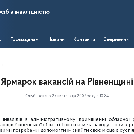
сіб з інвалідністю
о
Громадянам
Новини
Контакти
Звернення
ні
Ярмарок вакансій на Рівненщині
Опубліковано 27 листопада 2007 року о 10:34
нвалідів в адміністративному приміщенні обласної 
алідів Рівненської області. Головна мета заходу – привер
ими потребами, допомогти їм знайти своє місце в суспіль