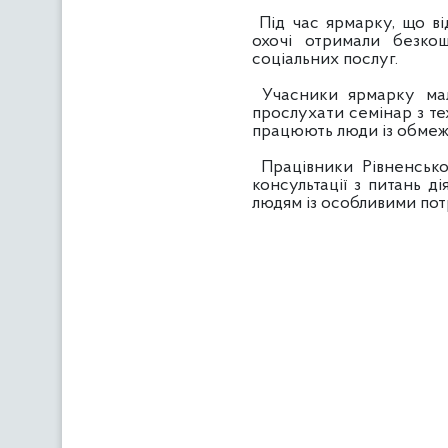
Під час ярмарку, що ві
охочі отримали безкош
соціальних послуг.
Учасники ярмарку мали
прослухати семінар з тех
працюють люди із обме
Працівники Рівненськог
консультації з питань д
людям із особливими по