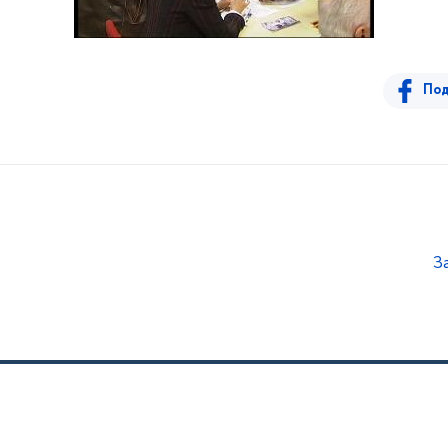
Под
З