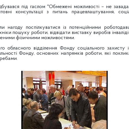
дбувався під гаслом "Обмежені можливості – не завада
товні консультації з питань працевлаштування, соці
 нагоду поспілкуватися із потенційними роботодав
ніки пошуку роботи, відвідати виставку виробів інваліді
женими фізичними можливостями.
о обласного відділення Фонду соціального захисту і
іяльності Фонду, основних напрямків роботи, які покли
требами.