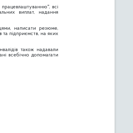
 працевлаштуванню", всі
альних виплат, надання
цями, написати резюме,
в та підприємств, на яких
нвалідів також надавали
кані всебічно допомагати