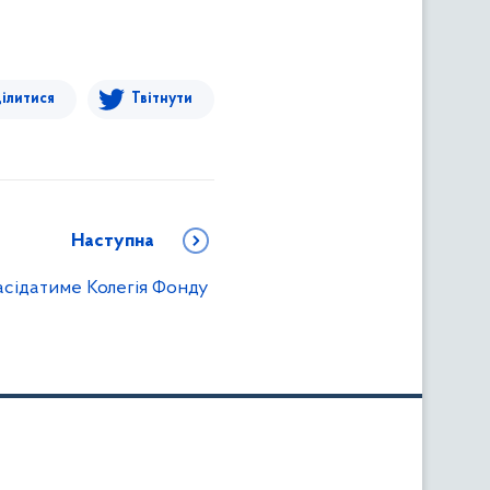
ілитися
Твітнути
Наступна
асідатиме Колегія Фонду