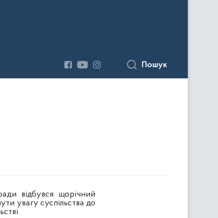
Пошук
ради відбувся щорічний
нути увагу суспільства до
стві.