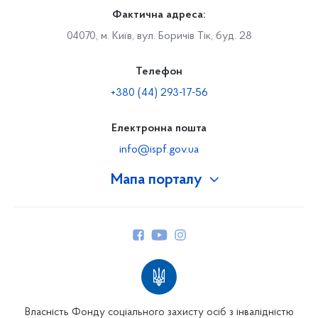
Фактична адреса:
04070, м. Київ, вул. Боричів Тік, буд. 28
Телефон
+380 (44) 293-17-56
Електронна пошта
info@ispf.gov.ua
Мапа порталу
Про Фонд
Керівництво
Структура Фонду
Територіальні відділення
Вінницьке відділення
Волинське відділення
Власність Фонду соціального захисту осіб з інвалідністю