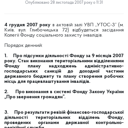
Опубліковано 28 листопада 2007 року о 11:31
4 грудня 2007
року
в актовій залі УВП „УТОС-3” (м.
Київ, вул. Глибочицька 72) відбудеться засідання
Колегії Фонду соціального захисту інвалідів.
Порядок денний:
1.
Про підсумки діяльності Фонду за 9 місяців 2007
року. Стан виконання територіальними відділеннями
Фонду плану надходжень адміністративно-
господарських санкцій до доходної частини
державного бюджету та плану створення робочих
місць для працевлаштування інвалідів.
2.
Про виконання в системі Фонду Закону України
„Про звернення громадян”.
3.
Про результати ревізій фінансово-господарської
діяльності територіальних відділень Фонду,
проведених органами державної контрольно-
ревізійної служби.