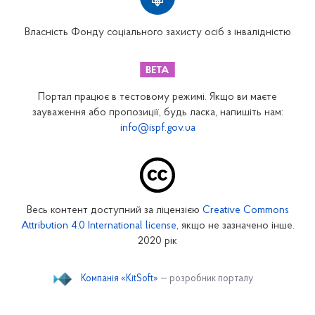
Вінницьке відділення
Волинське відділення
Власність Фонду соціального захисту осіб з інвалідністю
Дніпропетровське відділення
Донецьке відділення
Житомирське відділення
Портал працює в тестовому режимі. Якщо ви маєте
Закарпатське відділення
зауваження або пропозиції, будь ласка, напишіть нам:
info@ispf.gov.ua
Запорізьке відділення
Івано-Франківське відділення
Київське міське відділення
Київське обласне відділення
Весь контент доступний за ліцензією
Creative Commons
Кіровоградське відділення
Attribution 4.0 International license
, якщо не зазначено інше.
Луганське відділення
2020 рік
Львівське відділення
Компанія «KitSoft»
— розробник порталу
Миколаївське відділення
Одеське відділення