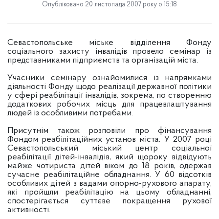
Опубліковано 20 листопада 2007 року о 15:18
Севастопольське міське відділення Фонду
соціального захисту інвалідів провело семінар із
представниками підприємств та організацій міста.
Учасники семінару ознайомилися із напрямками
діяльності Фонду щодо реалізації державної політики
у сфері реабілітації інвалідів, зокрема, по створенню
додаткових робочих місць для працевлаштування
людей із особливими потребами.
Присутнім також розповіли про фінансування
Фондом реабілітаційних установ міста. У 2007 році
Севастопольський міський центр соціальної
реабілітації дітей-інвалідів, який щороку відвідують
майже чотириста дітей віком до 18 років, одержав
сучасне реабілітаційне обладнання. У 60 відсотків
особливих дітей з вадами опорно-рухового апарату,
які пройшли реабілітацію на цьому обладнанні,
спостерігається суттєве покращення рухової
активності.