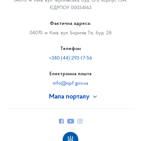
04070, м. Київ, вул. Фролівська, буд. 6/8, корпус 15А,
ЄДРПОУ 00034163
Фактична адреса:
04070, м. Київ, вул. Боричів Тік, буд. 28
Телефон
+380 (44) 293-17-56
Електронна пошта
info@ispf.gov.ua
Мапа порталу
Про Фонд
Керівництво
Структура Фонду
Територіальні відділення