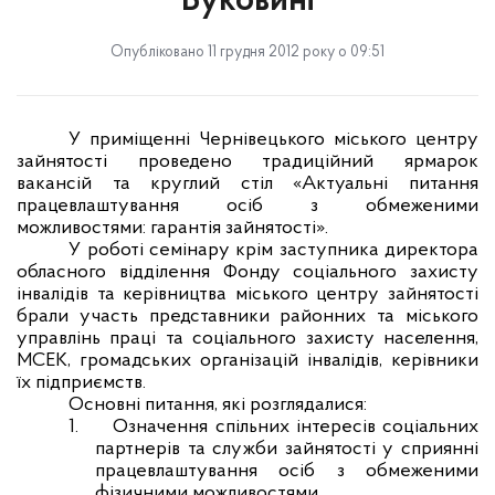
Буковині
Опубліковано 11 грудня 2012 року о 09:51
У приміщенні Чернівецького міського центру
зайнятості проведено традиційний ярмарок
вакансій та круглий стіл «Актуальні питання
працевлаштування осіб з обмеженими
можливостями: гарантія зайнятості».
У роботі семінару крім заступника директора
обласного відділення Фонду соціального захисту
інвалідів та керівництва міського центру зайнятості
брали участь представники районних та міського
управлінь праці та соціального захисту населення,
МСЕК, громадських організацій інвалідів, керівники
їх підприємств.
Основні питання, які розглядалися:
1.
Означення спільних інтересів соціальних
партнерів та служби зайнятості у сприянні
працевлаштування осіб з обмеженими
фізичними можливостями.