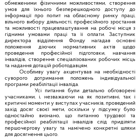
обмеженими фізичними можливостями, створення
умов для їхнього безперешкодного доступу до
інформації про попит на обласному ринку праці,
вільного вибору діяльності, професійного зростання
та можливості працевлаштування на робочі місця з
гідними умовами праці та її оплати. Заступник
директора відділення Фонду нагадав основні
положення діючих нормативних актів щодо
проведення професійної підготовки, навчання
інвалідів, створення спеціалізованих робочих місць
та надання дотацій роботодавцям.
Особливу увагу акцентував на необхідності
суворого дотримання положень індивідуальної
програми реабілітації інваліда.
Усі питання були детально обговорені
учасниками, і, незважаючи на як позитивні, так і
критичні моменти у виступах учасників, проведений
захід досяг своєї мети, оскільки у підсумку було
одностайно визнано, що питанню трудової та
професійної реабілітації інвалідів слід приділяти
першочергову увагу та намічено конкретні шляхи
для досягнення цього.