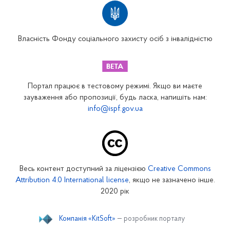
Територіальні відділення
Вінницьке відділення
Волинське відділення
Власність Фонду соціального захисту осіб з інвалідністю
Дніпропетровське відділення
Донецьке відділення
Житомирське відділення
Портал працює в тестовому режимі. Якщо ви маєте
Закарпатське відділення
зауваження або пропозиції, будь ласка, напишіть нам:
info@ispf.gov.ua
Запорізьке відділення
Івано-Франківське відділення
Київське міське відділення
Київське обласне відділення
Весь контент доступний за ліцензією
Creative Commons
Кіровоградське відділення
Attribution 4.0 International license
, якщо не зазначено інше.
Луганське відділення
2020 рік
Львівське відділення
Компанія «KitSoft»
— розробник порталу
Миколаївське відділення