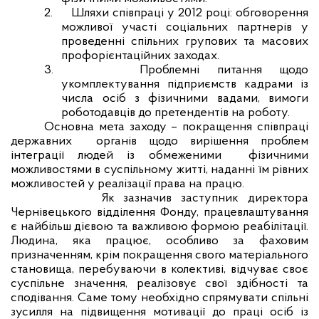
2.
Шляхи співпраці у 2012 році: обговорення
можливої участі соціальних партнерів у
проведенні спільних групових та масових
профорієнтаційних заходах.
3.
Проблемні питання щодо
укомплектування підприємств кадрами із
числа осіб з фізичними вадами, вимоги
роботодавців до претендентів на роботу.
Основна мета заходу – покращення співпраці
державних
органів щодо вирішення проблем
інтеграції людей із обмеженими
фізичними
можливостями в суспільному житті, наданні їм рівних
можливостей у реалізації права на працю.
Як зазначив заступник директора
Чернівецького відділення Фонду, працевлаштування
є найбільш дієвою та важливою формою реабілітації.
Людина, яка працює, особливо за фаховим
призначенням, крім покращення свого матеріального
становища, перебуваючи в колективі, відчуває своє
суспільне значення, реалізовує свої здібності та
сподівання. Саме тому необхідно спрямувати спільні
зусилля на підвищення мотивації до праці осіб із