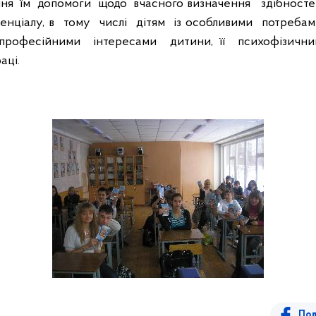
ння
їм
допомоги
щодо
вчасного визначення
здібносте
енціалу, в
тому
числі
дітям
із особливими
потребами
професійними
інтересами
дитини, її
психофізичн
аці.
Под