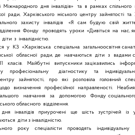
і
Міжнародного
дня
інвалідів»
та
в
рамках
спільного
кої
ради,
Харківського
міського
центру
зайнятості
та
ального
захисту
інвалідів
«Я
сам
будую
свій
житт
ідділення
Фонду
проводять
уроки
«Дивіться
на
нас, я
діти
з
інвалідністю.
ся
у
КЗ
«Харківська
спеціальна
загальноосвітня сана
вської
обласної
ради, де
навчаються
діти
з
вадами с
11
класів.
Майбутні
випускники зацікавились
інфор
ну
професіональну
діагностику
та
індивідуальн
центру
зайнятості,
про
які
розповіла
головний
спец
щодо
визначення
професійної
направленості.
Неабия
альшого
навчання
за
допомогою
Фонду соціальног
ського обласного
відділення.
дня
інвалідів
приурочені
ще
шість
зустрічей
із
аються
діти з інвалідністю.
ьного
року
спеціалісти
проводять
індивідуальну