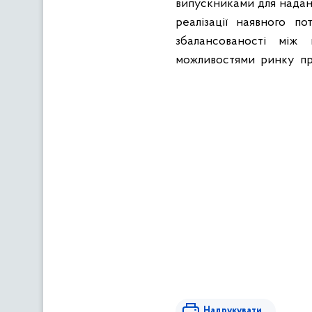
випускниками для нада
реалізації
наявного
пот
збалансованості
між
можливостями
ринку
пр
Надрукувати