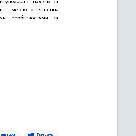
й, уподобань, нахилів
та
, з
метою
досягнення
ими
особливостями
та
ілитися
Твітнути