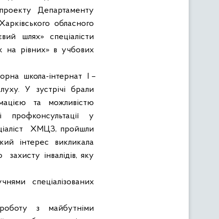
проекту
Департаменту
Харківського
обласного
євий
шлях»
спеціалісти
к
на
рівних»
в
учбових
торна
школа-інтернат
I
–
луху.
У
зустрічі
брали
мацією
та
можливістю
і
профконсультації
у
іаліст
ХМЦЗ, пройшли
кий
інтерес
викликала
о
захисту інвалідів, яку
учнями
спеціалізованих
роботу
з
майбутніми