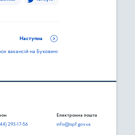
Наступна
ок вакансій на Буковині
фон
льність
Електронна пошта
тодавцям
44) 293-17-56
info@ispf.gov.ua
плата адміністративно-господарських санкцій