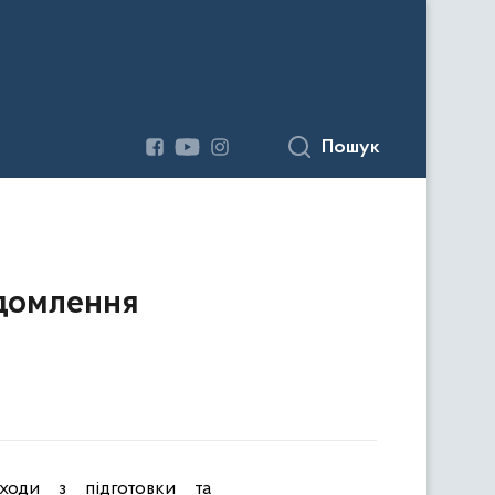
Пошук
ідомлення
аходи
з
підготовки
та