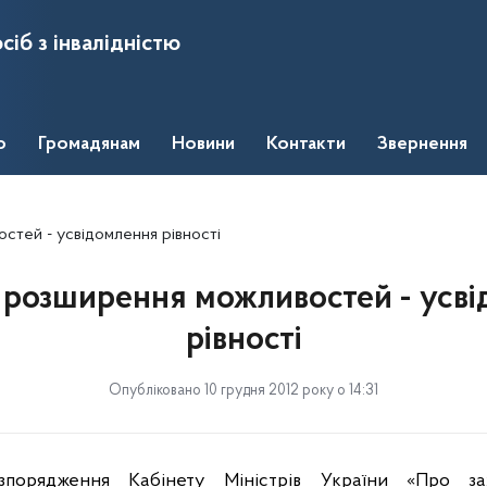
сіб з інвалідністю
о
Громадянам
Новини
Контакти
Звернення
тей - усвідомлення рівності
розширення можливостей - усв
рівності
Опубліковано 10 грудня 2012 року о 14:31
зпорядження
Кабінету
Міністрів
України
«Про
з