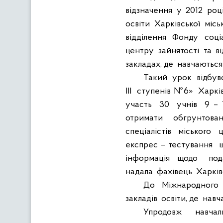
відзначення
у
2012
роц
освіти
Харківської
місь
відділення
Фонду
соці
центру
зайнятості
та
в
закладах, де
навчаються
Такий
урок
відбув
III
ступенів №6»
Харкі
участь
30
учнів
9 – 
отримати
обгрунтова
спеціалістів
міського
експрес – тестування
інформація
щодо
под
надала
фахівець
Харків
До
Міжнародного
закладів
освіти, де
навч
Упродовж
навчал