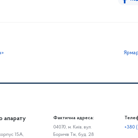
а»
Ярмар
о апарату
Громадянам
Фактична адреса:
Теле
Дія
Доступ до публічної інформації
Робо
04070, м. Київ, вул.
+380 (
 корпус 15А,
Боричів Тік, буд. 28
Звіти щодо роботи із запитами на отримання публічної
С