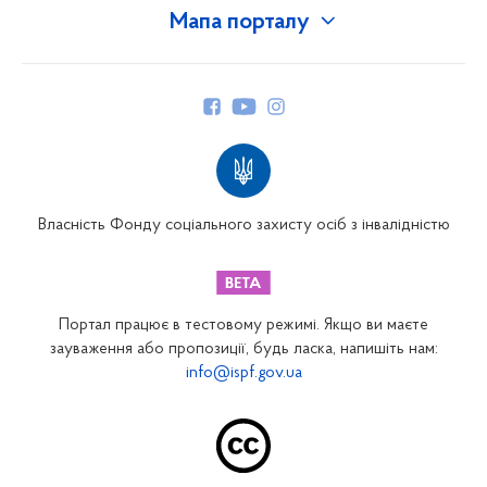
Мапа порталу
Про Фонд
Керівництво
Структура Фонду
Територіальні відділення
Вінницьке відділення
Волинське відділення
Власність Фонду соціального захисту осіб з інвалідністю
Дніпропетровське відділення
Донецьке відділення
Житомирське відділення
Портал працює в тестовому режимі. Якщо ви маєте
Закарпатське відділення
зауваження або пропозиції, будь ласка, напишіть нам:
info@ispf.gov.ua
Запорізьке відділення
Івано-Франківське відділення
Київське міське відділення
Київське обласне відділення