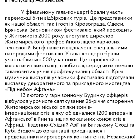
в Республіці Афганістан.
У фінальному гала-концерті
бра
ли участь
переможці 5-ти відбіркових турів.
Це представники
як нашої області, так і гості з Кіровограда, Одеси,
Брянська. Засновником фестивалю, який проходить
у Житомирі з 2000 року, виступає директор
Житомирського професійного ліцею харчових
технологій. Всі фіналіст
и
відзначені
спеціальними
нагородами фестивалю.
У
гала-концерті
бра
ли
участь б
лизько
500 учасників. Це і професійні
колективи і виконавці, і любителі, серед яких немало
талановитих учнів профтехучилищ області. Крім
музичних виступів учасники фестивалю підготували
виставку декоративного та прикладного мистецтва
«Під небом Афгана».
13 лютого
у
гарнізонному Будинку офіцерів
відбулося урочисте святкування 25-річчя створення
Житомирської міської спілки воїнів-
інтернаціоналістів, в яку об’єдналися 1200 ветеранів
Афганської війни та інших локальних конфліктів в
Африці, Південно-Східній Азії, на Близькому Сході та
Кубі. Згодом до організації приєдналися і
представники миротворчих контингентів Незалежної