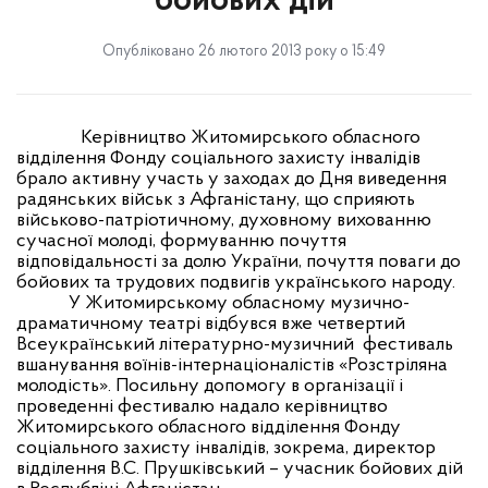
бойових дій
Опубліковано 26 лютого 2013 року о 15:49
Керівництво Житомирського обласного
відділення Фонду соціального захисту інвалідів
брало активну участь у заходах до Дня виведення
радянських військ з Афганістану, що сприяють
військово-патріотичному, духовному вихованню
сучасної молоді, формуванню почуття
відповідальності за долю України, почуття поваги до
бойових та трудових подвигів українського народу.
У
Житомирському обласному музично-
драматичному театрі відбувся вже четвертий
Всеукраїнський літературно-музичний
фестиваль
вшанування воїнів-інтернаціоналістів «Розстріляна
молодість». Посильну допомогу в організації і
проведенні фестивалю надало керівництво
Житомирського обласного відділення Фонду
соціального захисту інвалідів, зокрема
,
директор
відділення В.С. Прушківський – учасник бойових дій