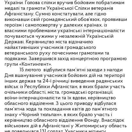
України. Голова спілки вручив бойовим побратимам
медалі та грамоти Української Спілки ветеранів
Афганістану. Сумно констатувати, але гідно
виконавши свій громадянський обов’язок, проявивши
героїзм і самопожертву у далеких країнах, із
власними проблемами українські інтернаціоналісти
почуваються чужими у незалежній Українській
Державі. Керівництво міста відзначило
найактивніших учасників громадського
ветеранського руху почесними грамотами та
подяками. Завершився захід концертною програмою
групи «Контингент
»
.
15 лютого
відбулися пам`
ятні заходи з нагоди
Дня вшанування учасників бойових дій на території
інших держав та 24-ї річниці виведення радянських
військ із Республіки Афганістан, в яких брали участь
очільники області, міста, громадські організації,
воїни-інтернаціоналісти та їх вдови, керівництво
обласного відділення. З цього приводу відбулася
пам
`
ятна хода та покладання квітів до пам
`ятного
знаку «Чорний тюльпан», в яких
бра
ло участь і
керівництво обласного відділення
Фонду
. Внаслідок
в
ійськових дій в Афганістані у Житомирську область
не повернувся 131 солдат.
Учасники м
ітингу