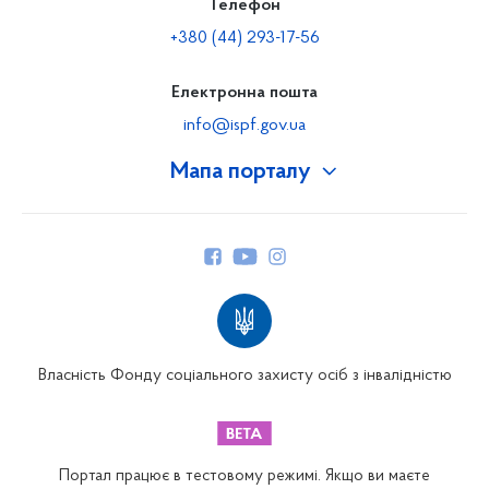
Телефон
+380 (44) 293-17-56
Електронна пошта
info@ispf.gov.ua
Мапа порталу
Про Фонд
Керівництво
Структура Фонду
Територіальні відділення
Вінницьке відділення
Волинське відділення
Власність Фонду соціального захисту осіб з інвалідністю
Дніпропетровське відділення
Донецьке відділення
Житомирське відділення
Портал працює в тестовому режимі. Якщо ви маєте