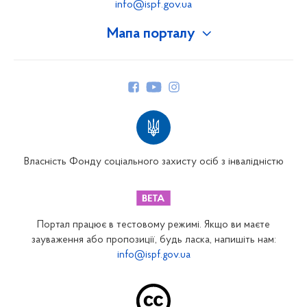
info@ispf.gov.ua
Мапа порталу
Про Фонд
Керівництво
Структура Фонду
Територіальні відділення
Вінницьке відділення
Волинське відділення
Власність Фонду соціального захисту осіб з інвалідністю
Дніпропетровське відділення
Донецьке відділення
Житомирське відділення
Портал працює в тестовому режимі. Якщо ви маєте
Закарпатське відділення
зауваження або пропозиції, будь ласка, напишіть нам:
info@ispf.gov.ua
Запорізьке відділення
Івано-Франківське відділення
Київське міське відділення