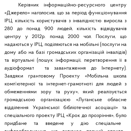
Керівник інформаційно-ресурсного центру
«Джерело» наголосив, що за період функціонування
ІРЦ кількість користувачів з інвалідністю виросла з
280 до понад 900 людей, кількість відвідувачів
центру у 2012р. понад 2000 чол. Послуги, що
надаються у ІРЦ, поділяються на мобільні (послуги на
дому або на базі громадських організацій інвалідів)
та віртуальні (пошук інформації,
перетворення
її в
аудіоформат
та завантаження до Інтернету).
Завдяки грантовому П
роект
у
«Мобільна школа
комп’ютерної та інтернет-грамотноті для людей з
обмеженнями зору та руху», який реалізується
громадською організацією «Луганське обласне
відділення Української бібліотечної асоціації»
та
спеціального проекту ІРЦ «Крок до прозріння», було
придбан
е
та введен
е
у дію спеціальн
е