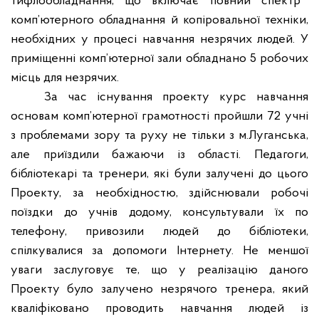
тиф
л
о
о
бладнання, що включає повний спектр
комп’ютерного обладнання й копіровальної техніки,
необхідних у процесі навчання незрячих людей.
У
приміщенні комп’ютерної зали обладнано 5 робочих
місць для незрячих.
За час існування проекту курс навчання
основам комп’ютерної грамотності пройшли 72 учні
з проблемами зору та руху не тільки з м.Луганська,
але приїздили бажаючи із області.
Педагоги,
бібліотекар
і
та тренери, які були залучені до цього
Проекту,
за
необхідност
ю,
здійснювали робочі
поїздки до учнів додому, консультували їх по
телефону, привозили людей до бібліотеки,
спілкувалися за допомоги Інтернету. Не меншої
уваги заслуговує те, що у реалізацію даного
Проекту було залучено незрячого тренера, який
кваліфіковано проводи
ть
навчання людей
і
з