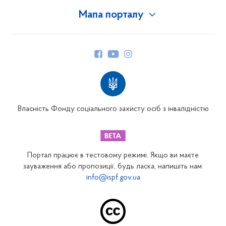
Мапа порталу
Про Фонд
Керівництво
Структура Фонду
Територіальні відділення
Вінницьке відділення
Волинське відділення
Власність Фонду соціального захисту осіб з інвалідністю
Дніпропетровське відділення
Донецьке відділення
Житомирське відділення
Портал працює в тестовому режимі. Якщо ви маєте
Закарпатське відділення
зауваження або пропозиції, будь ласка, напишіть нам:
info@ispf.gov.ua
Запорізьке відділення
Івано-Франківське відділення
Київське міське відділення