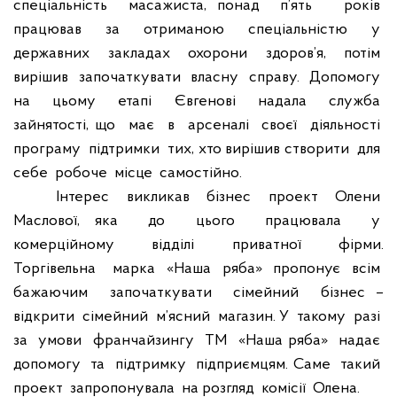
спеціальність
масажиста, понад
п’ять
років
працював
за
отриманою
спеціальністю
у
державних
закладах
охорони
здоров’я,
потім
вирішив
започаткувати
власну
справу.
Допомогу
на
цьому
етапі
Євгенові
надала
служба
зайнятості, що
має
в
арсеналі
своєї
діяльності
програму
підтримки
тих, хто вирішив створити
для
себе
робоче
місце
самостійно.
Інтерес
викликав
бізнес
проект
Олени
Маслової, яка
до
цього
працювала
у
комерційному
відділі
приватної
фірми.
Торгівельна
марка
«Наша
ряба»
пропонує
всім
бажаючим
започаткувати
сімейний
бізнес –
відкрити
сімейний
м’ясний
магазин. У
такому
разі
за
умови
франчайзингу
ТМ
«Наша ряба»
надає
допомогу
та
підтримку
підприємцям. Саме
такий
проект
запропонувала
на розгляд
комісії
Олена.