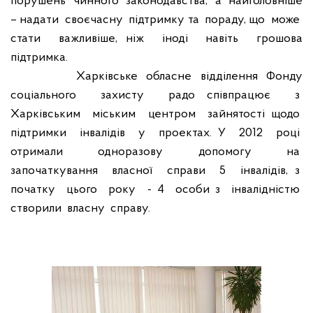
порушень
чинного
законодавства,
а
найголовніше
– надати
своєчасну
підтримку та
пораду, що
може
стати
важливіше, ніж
іноді
навіть
грошова
підтримка.
Харківське
обласне
відділення
Фонду
соціального
захисту
радо співпрацює
з
Харківським
міським
центром
зайнятості щодо
підтримки
інвалідів
у
проектах. У
2012
році
отримали
одноразову
допомогу
на
започаткування
власної
справи
5
інвалідів, з
початку
цього
року
- 4
особи з
інвалідністю
створили
власну
справу.