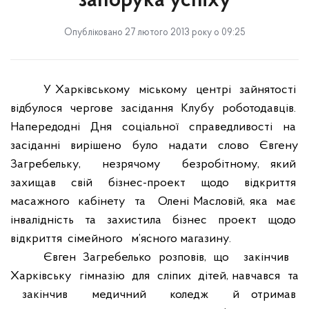
запорука успіху
Опубліковано 27 лютого 2013 року о 09:25
У
Харківському
міському
центрі
зайнятості
відбулося
чергове
засідання
Клубу
роботодавців.
Напередодні
Дня
соціальної
справедливості
на
засіданні
вирішено
було
надати
слово
Євгену
Загребельку,
незрячому
безробітному, який
захищав
свій
бізнес-проект
щодо
відкриття
масажного
кабінету
та
Олені Масловій, яка
має
інвалідність
та
захистила
бізнес
проект
щодо
відкриття
сімейного
м’ясного магазину.
Євген Загребелько розповів, що
закінчив
Харківську
гімназію
для
сліпих
дітей, навчався
та
закінчив
медичний
коледж
й отримав