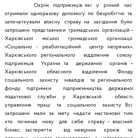
Окрім
підприємців, які
у
різний
час
отримали
одноразову
допомогу
по
безробіттю
та
започаткували
власну
справу, на
засідання
були
запрошені
представники
громадських
організацій –
Харківської
міської
громадської
організації
«Соціально - реабілітаційний
центр незрячих»,
Харківського регіонального
відділення
союзу
підприємців
України та
державних
органів –
Харківського
обласного
відділення
Фонду
соціального
захисту
інвалідів
та регіонального
фонду підтримки
підприємництва, державної
податкової служби у Харківській
області,
управління
праці
та
соціального
захисту. Всі
запрошені
мали
за
мету
надати
настанови
тим,
хто
починає
нову
для
себе
справу – власний
бізнес, застерегти
від невірних
кроків
та