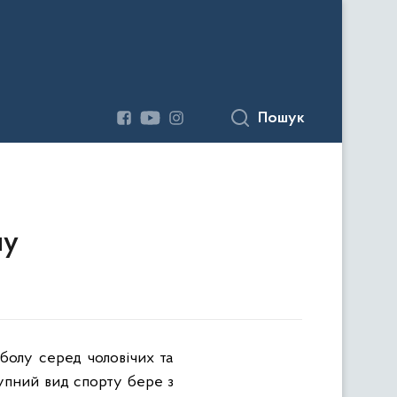
Пошук
лу
болу серед чоловічих та
тупний вид спорту бере з