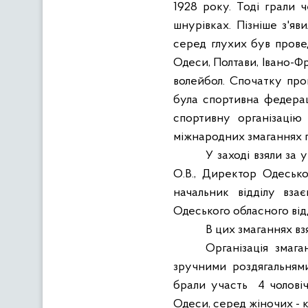
1928 року. Тоді грали ч
шнурівках. Пізніше з'яв
серед глухих був прове
Одеси, Полтави, Івано-Ф
волейбол. Спочатку пров
була спортивна федерац
спортивну організацію
міжнародних змаганнях пі
У заході взяли за 
О.В., Директор Одесько
начальник відділу вза
Одеського обласного
від
В цих змаганнях вз
Організація змаг
зручними роздягальнями
брали участь
4 чолові
Одеси, серед жіночих - 