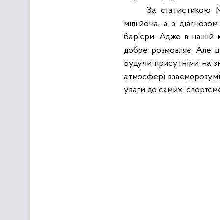
За статистикою М
мільйона, а з діагнозом
бар'єри. Адже в нашій к
добре розмовляє. Але це
Будучи присутніми на зм
атмосфері взаєморозумі
уваги до самих
спортсме