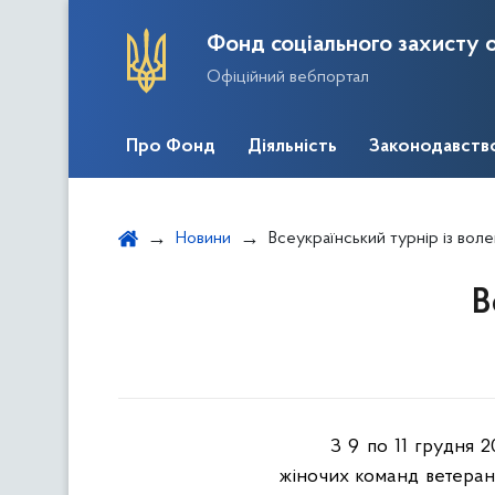
Фонд соціального захисту о
Офіційний вебпортал
Про Фонд
Діяльність
Законодавств
Новини
Всеукраїнський турнір із вол
В
З 9 по 11 грудня 2
жіночих команд ветерані