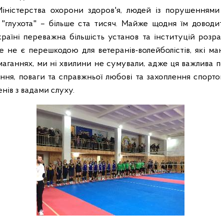
іністерства охорони здоров'я, людей із порушеннями
 "глухота" – більше ста тисяч. Майже щодня їм доводи
раїні переважна більшість установ та інституцій розра
 не є перешкодою для ветеранів-волейболістів, які мают
аганнях, ми ні хвилини не сумували, адже ця важлива п
ння, поваги та справжньої любові та захоплення спорто
нів з вадами слуху.