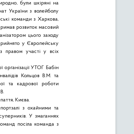
риродно, були шкіряні на
онат України з волейболу
ські команди з Харкова,
отримав розвиток масовий
ганізатором цього заходу
 прийнято у Європейську
з правом участі у всіх
ої організації УТОГ Бабін
валідів Кольцов В.М. та
ної та кадрової роботи
В.
паття, Києва.
портзалі з охайними та
суперників. У змаганнях
команд посіла команда з