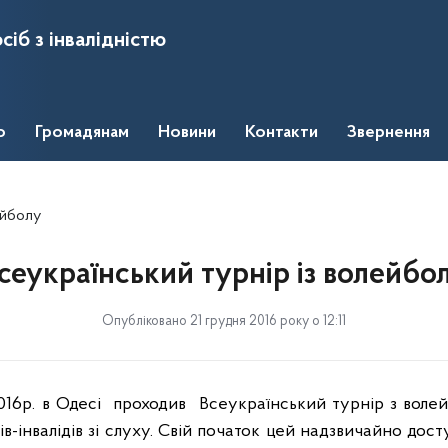
сіб з інвалідністю
о
Громадянам
Новини
Контакти
Звернення
ейболу
сеукраїнський турнір із волейбо
Опубліковано 21 грудня 2016 року о 12:11
016р. в Одесі
проходив
Всеукраїнський турнір з волей
в-інвалідів зі слуху. Свій початок цей надзвичайно дос