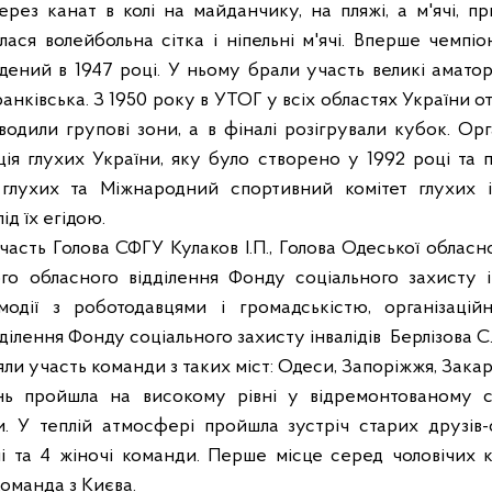
ерез канат в колі на майданчику, на пляжі, а м'ячі, п
илася волейбольна сітка і ніпельні м'ячі. Вперше чемпі
дений в 1947 році. У ньому брали участь великі аматор
ранківська. З 1950 року в УТОГ у всіх областях України 
одили групові зони, а в фіналі розігрували кубок. Ор
ія глухих України, яку було створено у 1992 році та
 глухих та Міжнародний спортивний комітет глухих і
д їх егідою.
участь Голова СФГУ Кулаков І.П., Голова Одеської обласн
го обласного відділення Фонду соціального захисту ін
ємодії з роботодавцями і громадськістю, організацій
ділення Фонду соціального захисту інвалідів
Берлізова С.
яли участь команди з таких міст: Одеси, Запоріжжя, Закар
ань пройшла на високому рівні у відремонтованому с
. У теплій атмосфері пройшла зустріч старих друзів-
чі та 4 жіночі команди. Перше місце серед чоловічих 
команда з Києва.