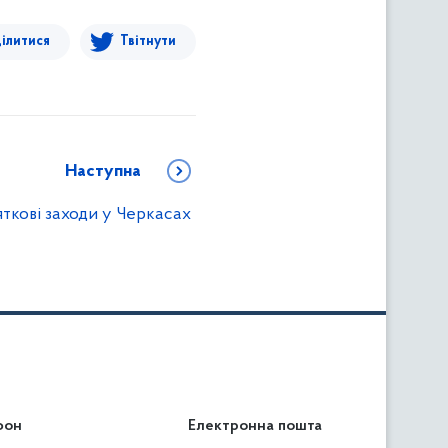
ілитися
Твітнути
Наступна
ткові заходи у Черкасах
фон
льність
Електронна пошта