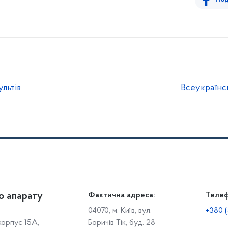
льтів
Всеукраїнсь
о апарату
Громадянам
Фактична адреса:
Теле
Дія
Доступ до публічної інформації
Робо
04070, м. Київ, вул.
+380 (
 корпус 15А,
Боричів Тік, буд. 28
Звіти щодо роботи із запитами на отримання публічної
С