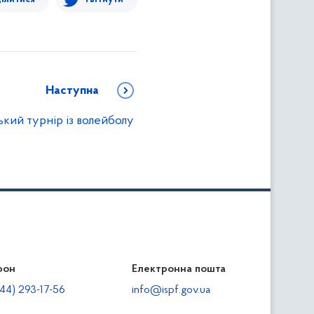
Наступна
кий турнір із волейболу
фон
льність
Електронна пошта
тодавцям
44) 293-17-56
info@ispf.gov.ua
плата адміністративно-господарських санкцій