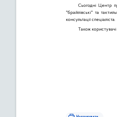
Сьогодні Центр про
"брайлівські" та такти
консультації спеціаліста.
Також користувачі
Надрукувати