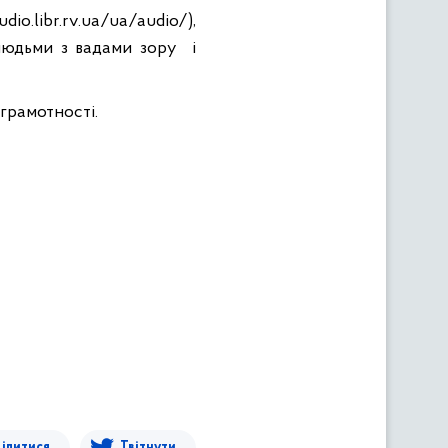
o.libr.rv.ua/ua/audio/),
 людьми з вадами зору
і
грамотності.
ілитися
Твітнути