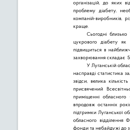
організацій, до яких 
проблему діабету, нео
компаній-виробників, рі
краще.
Сьогодні близько
цукрового діабету як 
підвищиться в найближчі
захворювання складає
5
У Луганській облас
насправді статистика з
звідси, велика кількіс
присвячений Всесвітнь
приміщенні обласного 
впродовж останніх рокі
підтримки Луганської обл
обласного відділення Фо
фонди та небайдужі до зд