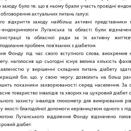
 заходу було те, що в ньому брали участь провідні ендо
я обговорення актуальних питань галузі.
го відкриття заходу найбільш активні представники 
арі-ендокринологи Луганська та області були відзнач
міністрації та обласної ради за їх активну життє
подолання проблем, пов’язаних з діабетом.
ння Фонду під час свого вступного слова, виокремив 
у, наголосив що сьогодні існує велика кількість фахівц
кавленістю у вирішенні складних питань діабету здат
кращий бік, що, у свою чергу, дозволить на більш ранн
ншить показники захворюваності серед населення. За 
асне товариство інвалідів та хворих на цукровий діабет
ьного захисту інвалідів глюкометр для вимірювання рі
у якості благодійної допомоги керівництвом одного з пі
мотою Луганського відділення Фонду відзначено голо
кровий діабет.