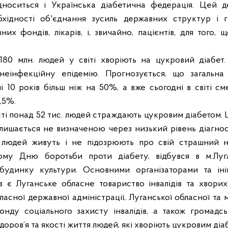
відноситься і Українська діабетична федерація. Цей 
бхідності об'єднання зусиль державних структур і гр
зних фондів, лікарів, і, звичайно, пацієнтів, для того,
 180 млн. людей у світі хворіють на цукровий діабе
неінфекційну епідемію. Прогнозується, що загальна 
 10 років більш ніж на 50%, а вже сьогодні в світі см
,5%.
ті понад 52 тис. людей страждають цукровим діабетом. Ц
алишається не визначеною через низький рівень діагнос
ть людей живуть і не підозрюють про свій страшний н
ому Дню боротьби проти діабету, відбувся в м.Луг
будинку культури. Основними організаторами та іні
в є Луганське обласне товариство інвалідів та хворих
асної державної адміністрації, Луганської обласної та 
нду соціального захисту інвалідів, а також громадські
оров’я та якості життя людей, які хворіють цукровим діа