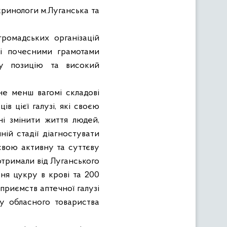
кринологи м.Луганська та
громадських організацій
ені почесними грамотами
ву позицію та високий
не менш вагомі складові
ів цієї галузі, які своєю
ні змінити життя людей,
ій стадії діагностувати
свою активну та суттєву
 отримали від Луганського
вня цукру в крові та 200
дприємств аптечної галузі
ву обласного товариства