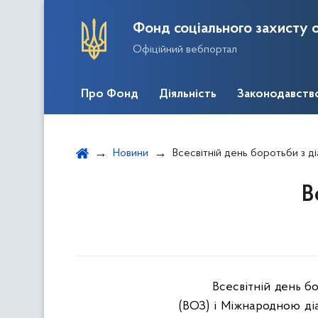
Фонд соціального захисту о
Офіційний вебпортал
Про Фонд
Діяльність
Законодавств
Новини
Всесвітній день боротьби з д
В
Всесвітній день б
(ВОЗ) і Міжнародною д