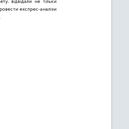
ту, відвідали не тільки
 провести експрес-аналізи
.