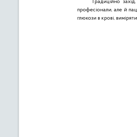
Традиційно захід
професіонали, але й паці
глюкози в крові, вимірят