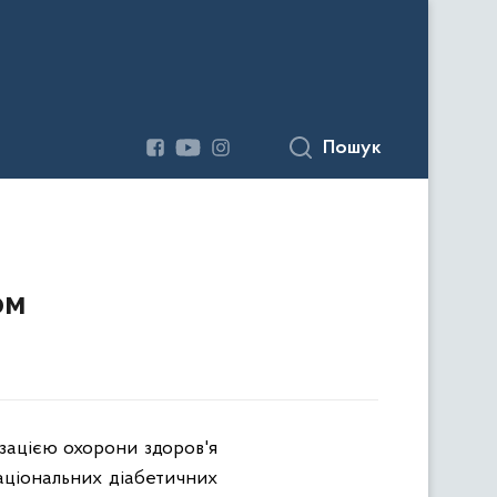
Пошук
ом
зацією охорони здоров'я
національних діабетичних