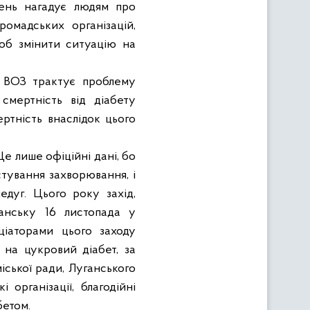
день нагадує людям про
омадських організацій,
 щоб змінити ситуацію на
т. ВОЗ трактує проблему
смертність від діабету
ертність внаслідок цього
е лише офіційні дані, бо
тування захворювання, і
едуг. Цього року захід,
анську
16 листопада у
ціаторами цього заходу
 на цукровий діабет, за
міської ради, Луганського
 організації, благодійні
бетом.