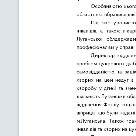
Особливістю цього
області, які зібралися дл
Під час урочисто
інвалідів, а також лік
Луганської облдержад
професіоналізм у справі 
Директор відділе
проблем цукрового діабет
самовідданістю та заці
хворих на цей недуг в 
хворобу у дітей та зме
діяльність Луганське обл
відділення Фонду соціал
шприців, що були надані 
м.Луганська. Також гра
інвалідів та хворих на цу