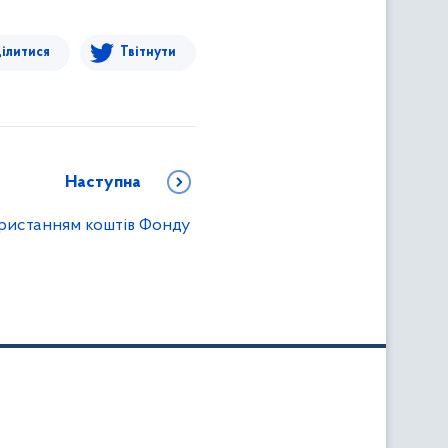
ілитися
Твітнути
Наступна
ористанням коштів Фонду