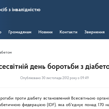
сіб з інвалідністю
о
Громадянам
Новини
Контакти
Звернення
іабетом
сесвітній день боротьби з діабет
Опубліковано 30 листопада 2012 року о 09:49
оротьби проти діабету встановлений Всесвітньою органі
іабетичною федерацією (
IDF
), яка об'єднує понад 170 