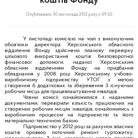
коштів Фонду
Опубліковано 30 листопада 2012 року о 09:50
У листопаді комісією на чолі з виконуючим
обов’язки директора Херсонського обласного
відділення Фонду здійснено планову перевірку
цільового використання коштів безповоротної
фінансової допомоги, наданої Херсонським
обласним відділенням Фонду на придбання
обладнання у 2008 році Херсонському учбово-
виробничому підприємству УТОГ з метою
створення 6 додаткових та збереження 3 існуючих
робочих місць для працевлаштування інвалідів.
Члени комісії ознайомилися з наданими
документами, перевірили кількість працюючих на
створених робочих місцях інвалідів, ознайомились з
виробничим процесом на підприємстві та його
матеріально-технічною базою.
Підприємство у 2012 році за рахунок власних
коштів провело поточний ремонт гуртожитку,