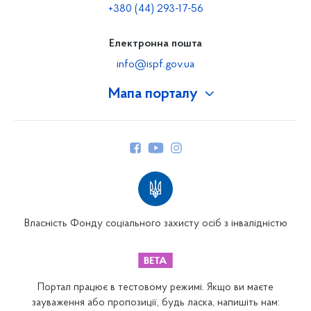
+380 (44) 293-17-56
Електронна пошта
info@ispf.gov.ua
Мапа порталу
Про Фонд
Керівництво
Структура Фонду
Територіальні відділення
Вінницьке відділення
Волинське відділення
Власність Фонду соціального захисту осіб з інвалідністю
Дніпропетровське відділення
Донецьке відділення
Житомирське відділення
Портал працює в тестовому режимі. Якщо ви маєте
Закарпатське відділення
зауваження або пропозиції, будь ласка, напишіть нам: