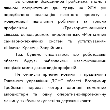
За словами Володимира Гройсмана, згідно з
планом пріоритетних дій Уряду на 2016 рік
передбачено реалізацію пілотного проекту з
модернізації підготовки робітників за трьома
професіями
:
«Тракторист-машиніст
сільськогосподарського виробництва», «Монтажник
санітарно-технічних систем та устаткування»,
«Швачка. Кравець. Закрійник.»
Тож будемо сподіватися, що роботодавці
області будуть забезпечені кваліфікованими
спеціалістами з даних видів професій.
Не оминули приємні новини
і працівників
Головного управління ДСНС області. Володимир
Гройсман передав чотири одиниці пожежних
автоцистерн та одну оперативно-піротехнічну
машину, які були закуплені за державні кошти.