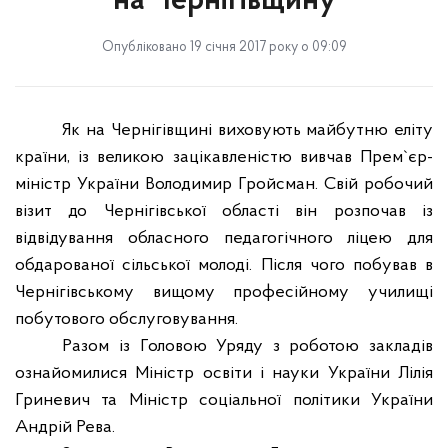
на Чернігівщину
Опубліковано 19 січня 2017 року о 09:09
Як на Чернігівщині виховують майбутню еліту
країни, із великою зацікавленістю вивчав Прем`єр-
міністр України Володимир Гройсман. Свій робочий
візит до Чернігівської області він розпочав із
відвідування обласного педагогічного ліцею для
обдарованої сільської молоді. Після чого побував в
Чернігівському вищому професійному училищі
побутового обслуговування.
Разом із Головою Уряду з роботою закладів
ознайомилися Міністр освіти і науки України Лілія
Гриневич та Міністр соціальної політики України
Андрій Рева.