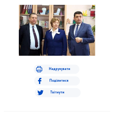
Надрукувати
Поділитися
Твітнути