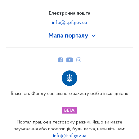
Електронна пошта
info@ispf.gov.ua
Мапа порталу
Про Фонд
Керівництво
Структура Фонду
Територіальні відділення
Вінницьке відділення
Волинське відділення
Власність Фонду соціального захисту осіб з інвалідністю
Дніпропетровське відділення
Донецьке відділення
Житомирське відділення
Портал працює в тестовому режимі. Якщо ви маєте
Закарпатське відділення
зауваження або пропозиції, будь ласка, напишіть нам:
info@ispf.gov.ua
Запорізьке відділення