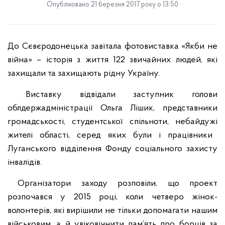
Опубліковано 21 березня 2017 року о 13:50
До Сєвєродонецька завітала фотовиставка «Якби не
війна» – історія з життя 122 звичайних людей, які
захищали та захищають рідну Україну.
Виставку відвідали заступник голови
облдержадміністрації Ольга Лішик, представники
громадськості, студентської спільноти
,
небайдуж
і
жителі області
, серед яких були і працівники
Луганського відділення Фонду соціального захисту
інвалідів.
Організатори заходу розповіли, що проект
розпочався у 2015 році, коли четверо жінок-
волонтерів, які вирішили не тільки допомагати нашим
військовим, а й увіковічнити пам’ять про борців за