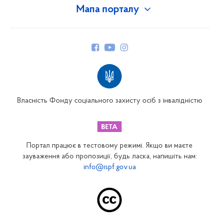
Мапа порталу
Про Фонд
Керівництво
Структура Фонду
Територіальні відділення
Вінницьке відділення
Волинське відділення
Власність Фонду соціального захисту осіб з інвалідністю
Дніпропетровське відділення
Донецьке відділення
Житомирське відділення
Портал працює в тестовому режимі. Якщо ви маєте
Закарпатське відділення
зауваження або пропозиції, будь ласка, напишіть нам:
info@ispf.gov.ua
Запорізьке відділення
Івано-Франківське відділення
Київське міське відділення
Київське обласне відділення