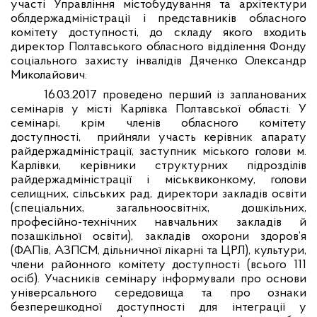
участі Управління містобудування та архітектури
облдержадміністрації і представників обласного
комітету доступності, до складу якого входить
директор Полтавського обласного відділення Фонду
соціального захисту інвалідів Дяченко Олександр
Миколайович.
16.03.2017 проведено перший із запланованих
семінарів у місті Карлівка Полтавської області. У
семінарі, крім членів обласного комітету
доступності,
прийняли участь керівник апарату
райдержадміністрації, заступник міського голови м.
Карлівки, керівники структурних підрозділів
райдержадміністрації і міськвиконкому, голови
селищних, сільських рад, директори закладів освіти
(спеціальних, загальноосвітніх, дошкільних,
професійно-технічних навчальних закладів й
позашкільної освіти), закладів охорони здоров’я
(ФАПів, АЗПСМ, дільничної лікарні та ЦРЛ), культури,
члени районного комітету доступності (всього 111
осіб). Учасників семінару інформували про основи
універсального середовища та про ознаки
безперешкодної доступності для інтеграції у