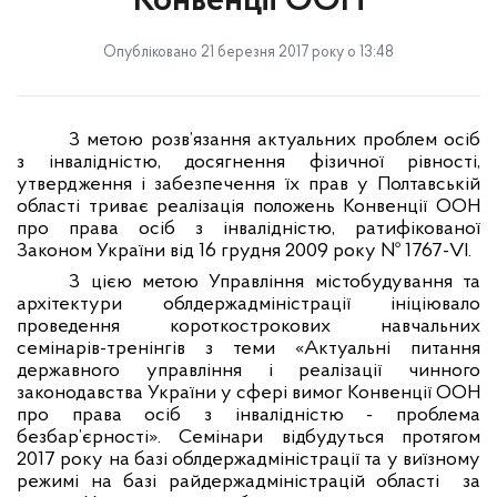
Конвенції ООН
Опубліковано 21 березня 2017 року о 13:48
З метою розв’язання актуальних проблем осіб
з інвалідністю, досягнення фізичної рівності,
утвердження і забезпечення їх прав у Полтавській
області триває реалізація положень Конвенції ООН
про права осіб з інвалідністю, ратифікованої
Законом України від 16 грудня 2009 року № 1767-VI.
З цією метою Управління містобудування та
архітектури облдержадміністрації ініціювало
проведення короткострокових навчальних
семінарів-тренінгів з теми «Актуальні питання
державного управління і реалізації чинного
законодавства України у сфері вимог Конвенції ООН
про права осіб з інвалідністю - проблема
безбар’єрності». Семінари відбудуться протягом
2017 року на базі облдержадміністрації та у виїзному
режимі на базі райдержадміністрацій області
за