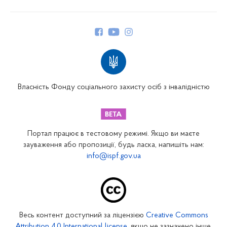
Про Фонд
Керівництво
Структура Фонду
Територіальні відділення
Вінницьке відділення
Волинське відділення
Власність Фонду соціального захисту осіб з інвалідністю
Дніпропетровське відділення
Донецьке відділення
Житомирське відділення
Портал працює в тестовому режимі. Якщо ви маєте
Закарпатське відділення
зауваження або пропозиції, будь ласка, напишіть нам:
info@ispf.gov.ua
Запорізьке відділення
Івано-Франківське відділення
Київське міське відділення
Київське обласне відділення
Весь контент доступний за ліцензією
Creative Commons
Кіровоградське відділення
Attribution 4.0 International license
, якщо не зазначено інше.