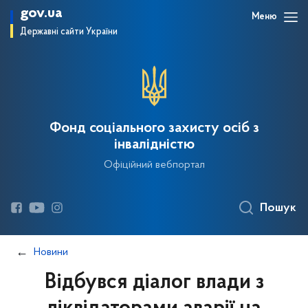
gov.ua
Меню
Державні сайти України
Фонд соціального захисту осіб з
інвалідністю
Офіційний вебпортал
Пошук
Новини
Відбувся діалог влади з