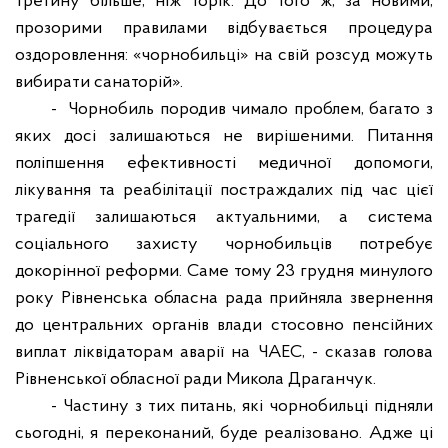
третину більше, ніж торік. До того ж, за новими,
прозорими правилами відбувається процедура
оздоровлення: «чорнобильці» на свій розсуд можуть
вибирати санаторій».
- Чорнобиль породив чимало проблем, багато з
яких досі залишаються не вирішеними. Питання
поліпшення ефективності медичної допомоги,
лікування та реабілітації постраждалих під час цієї
трагедії залишаються актуальними, а система
соціального захисту чорнобильців потребує
докорінної реформи.
Саме тому 23 грудня минулого
року Рівненська обласна рада прийняла звернення
до центральних органів влади стосовно пенсійних
виплат ліквідаторам аварії на ЧАЕС, - сказав голова
Рівненської обласної ради Микола Драганчук.
- Частину з тих питань, які чорнобильці підняли
сьогодні, я переконаний, буде реалізовано. Адже ці