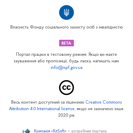
Територіальні відділення
Вінницьке відділення
Волинське відділення
Власність Фонду соціального захисту осіб з інвалідністю
Дніпропетровське відділення
Донецьке відділення
Житомирське відділення
Портал працює в тестовому режимі. Якщо ви маєте
Закарпатське відділення
зауваження або пропозиції, будь ласка, напишіть нам:
info@ispf.gov.ua
Запорізьке відділення
Івано-Франківське відділення
Київське міське відділення
Київське обласне відділення
Весь контент доступний за ліцензією
Creative Commons
Кіровоградське відділення
Attribution 4.0 International license
, якщо не зазначено інше.
Луганське відділення
2020 рік
Львівське відділення
Компанія «KitSoft»
— розробник порталу