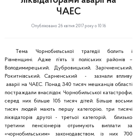
ліквідаторами аварії на
ЧАЕС
Опубліковано 26 квітня 2017 року о 10:16
Тема Чорнобильської трагедії болить і
Рівненщині. Адже п’ять її поліських районів –
Володимирецький, Дубровицький, Зарічненський,
Рокитнівський, Сарненський - зазнали впливу
аварії на ЧАЕС. Понад 340 тисяч мешканців області
постраждали внаслідок Чорнобильської катастрофи,
серед них більше 105 тисяч дітей. Більше восьми
тисяч людей мають першу категорію, три тисячі
ліквідаторів другої
- третьої категорій, близько
третини пенсіонерів отримують виплати за
«чорнобильським» законодавством, із них 700