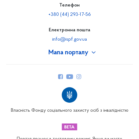
Телефон
+380 (44) 293-17-56
Електронна пошта
info@ispf.gov.ua
Мапа порталу
Про Фонд
Керівництво
Структура Фонду
Територіальні відділення
Вінницьке відділення
Волинське відділення
Власність Фонду соціального захисту осіб з інвалідністю
Дніпропетровське відділення
Донецьке відділення
Житомирське відділення