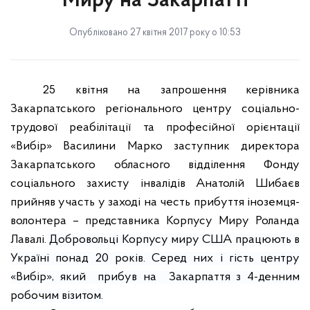
Миру на Закарпатті
Опубліковано 27 квітня 2017 року о 10:53
25 квітня на запрошення керівника
Закарпатського регіонального центру соціально-
трудової реабілітації та професійної орієнтації
«Вибір» Василини Марко заступник директора
Закарпатського обласного відділення Фонду
соціального захисту інвалідів Анатолій Шибаєв
прийняв участь у заході на честь прибуття іноземця-
волонтера – представника Корпусу Миру Роланда
Лавалі.
Д
обровольці Корпусу миру США працюють в
Україні понад 20 років. Серед них
і гість центру
«Вибір»
, який прибув на Закарпаття з 4-денним
робочим візитом.