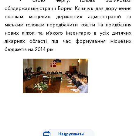
У свою чергу, голова Волинської
облдержадміністрації Борис Клімчук дав доручення
головам місцевих державних адміністрацій та
міським головам передбачити кошти на придбання
нових ліжок та м’якого інвентарю в усіх дитячих
лікарнях області під час формування місцевих
бюджетів на 2014 рік.
Надрукувати