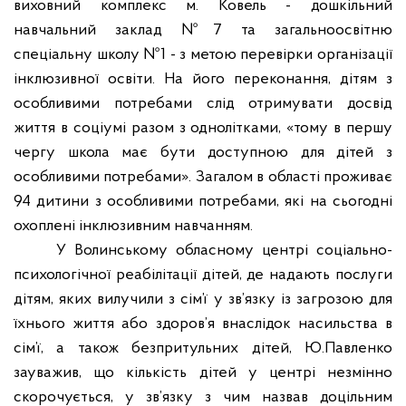
виховний комплекс м. Ковель - дошкільний
навчальний заклад №7 та загальноосвітню
спеціальну школу №1 - з метою перевірки організації
інклюзивної освіти. На його переконання, дітям з
особливими потребами слід отримувати досвід
життя в соціумі разом з однолітками, «тому в першу
чергу школа має бути доступною для дітей з
особливими потребами». Загалом в області проживає
94 дитини з особливими потребами, які на сьогодні
охоплені інклюзивним навчанням.
У Волинському обласному центрі соціально-
психологічної реабілітації дітей, де надають послуги
дітям, яких вилучили з сім’ї у зв’язку із загрозою для
їхнього життя або здоров’я внаслідок насильства в
сім’ї, а також безпритульних дітей, Ю.Павленко
зауважив, що кількість дітей у центрі незмінно
скорочується, у зв’язку з чим назвав доцільним