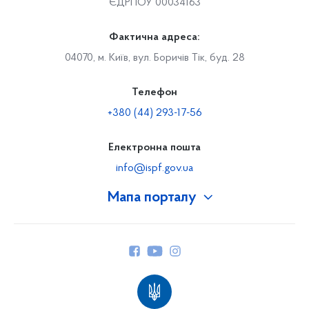
ЄДРПОУ 00034163
Фактична адреса:
04070, м. Київ, вул. Боричів Тік, буд. 28
Телефон
+380 (44) 293-17-56
Електронна пошта
info@ispf.gov.ua
Мапа порталу
Про Фонд
Керівництво
Структура Фонду
Територіальні відділення
Вінницьке відділення