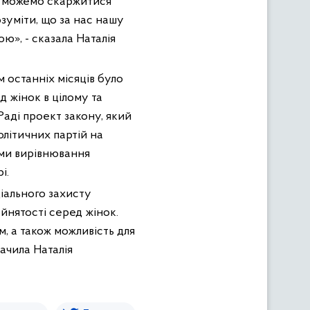
Ми можемо скаржитися
озуміти, що за нас нашу
ю», - сказала Наталія
м останніх місяців було
д жінок в цілому та
Раді проект закону, який
літичних партій на
зми вирівнювання
і.
іального захисту
йнятості серед жінок.
, а також можливість для
начила Наталія