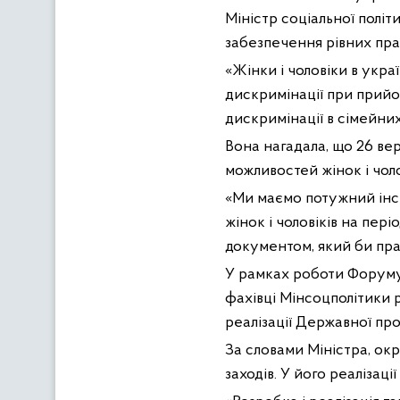
Міністр соціальної політ
забезпечення рівних прав
«Жінки і чоловіки в укра
дискримінації при прийом
дискримінації в сімейних
Вона нагадала, що 26 ве
можливостей жінок і чоло
«Ми маємо потужний інс
жінок і чоловіків на пер
документом, який би прац
У рамках роботи Форуму 
фахівці Мінсоцполітики 
реалізації Державної пр
За словами Міністра, о
заходів. У його реалізаці