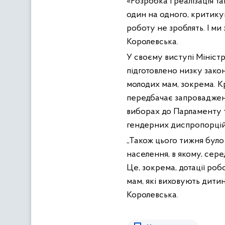
«Розробка і реалізація т
один на одного, критикув
роботу не зроблять. І ми
Королевська.
У своєму виступі Міністр
підготовлено низку закон
молодих мам, зокрема. К
передбачає запровадженн
виборах до Парламенту 
гендерних диспропорцій
„Також цього тижня було
населення, в якому, сере
Це, зокрема, дотації ро
мам, які виховують дитин
Королевська.