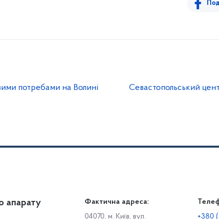
Под
ивими потребами на Волині
Севастопольський центр
о апарату
Громадянам
Фактична адреса:
Теле
Дія
Доступ до публічної інформації
Робо
04070, м. Київ, вул.
+380 (