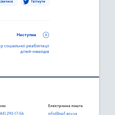
ілитися
Твітнути
Наступна
 соціальної реабілітації
дітей-інвалідів
фон
льність
Електронна пошта
тодавцям
44) 293-17-56
info@ispf.gov.ua