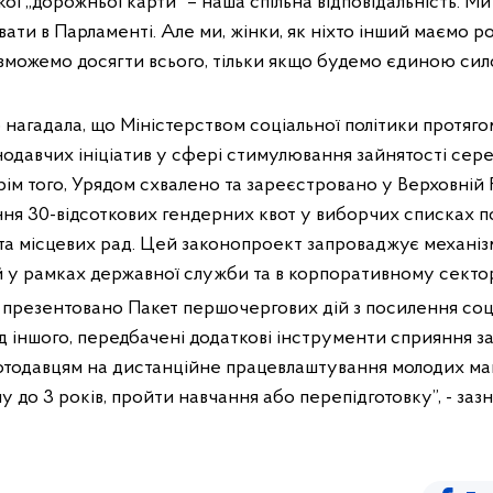
акої „дорожньої карти” – наша спільна відповідальність. 
ати в Парламенті. Але ми, жінки, як ніхто інший маємо р
 зможемо досягти всього, тільки якщо будемо єдиною сило
 нагадала, що Міністерством соціальної політики протяго
одавчих ініціатив у сфері стимулювання зайнятості сере
рім того, Урядом схвалено та зареєстровано у Верховній 
я 30-відсоткових гендерних квот у виборчих списках по
та місцевих рад. Цей законопроект запроваджує механі
 у рамках державної служби та в корпоративному сектор
 презентовано Пакет першочергових дій з посилення соц
д іншого, передбачені додаткові інструменти сприяння за
ботодавцям на дистанційне працевлаштування молодих мам
у до 3 років, пройти навчання або перепідготовку”, - заз