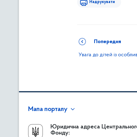
Надрукувати
Попередня
Увага до дітей із особл
Мапа порталу
Про Фонд
Юридична адреса Центральног
Фонду:
Керівництво