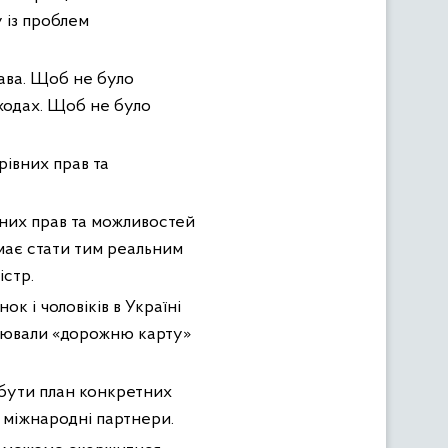
 із проблем
рава. Щоб не було
сходах. Щоб не було
івних прав та
них прав та можливостей
 має стати тим реальним
істр.
к і чоловіків в Україні
ацювали «дорожню карту»
 бути план конкретних
 і міжнародні партнери.