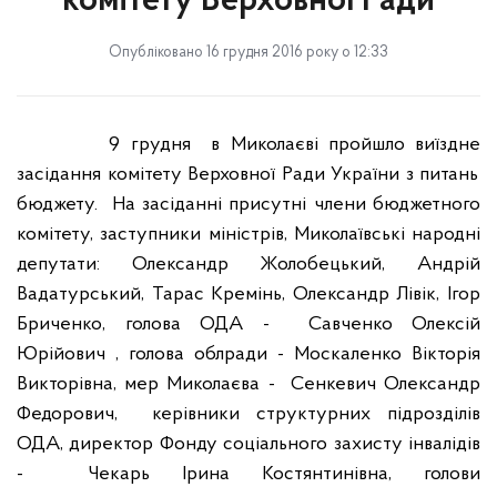
комітету Верховної Ради
Опубліковано 16 грудня 2016 року о 12:33
9 грудня
в Миколаєві пройшло виїздне
засіданн
я
комітету Верховної Ради України з питань
бюджету.
На засіданні присутні члени бюджетного
комітету, заступники міністрів,
Миколаївські народні
депутати: Олександр Жолобецький, Андрій
Вадатурський, Тарас Кремінь, Олександр Лівік, Ігор
Бриченко, голова ОДА -
Савченко Олексій
Юрійович , голова облради - Москаленко Вікторія
Викторівна, мер Миколаєва -
Сенкевич Олександр
Федорович,
керівники структурних підрозділів
ОДА, директор Фонду соціального захисту інвалідів
-
Чекарь Ірина Костянтинівна, голови