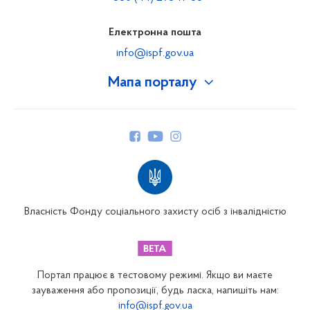
Електронна пошта
info@ispf.gov.ua
Мапа порталу
Про Фонд
Керівництво
Структура Фонду
Територіальні відділення
Вінницьке відділення
Волинське відділення
Власність Фонду соціального захисту осіб з інвалідністю
Дніпропетровське відділення
Донецьке відділення
Житомирське відділення
Портал працює в тестовому режимі. Якщо ви маєте
Закарпатське відділення
зауваження або пропозиції, будь ласка, напишіть нам:
info@ispf.gov.ua
Запорізьке відділення