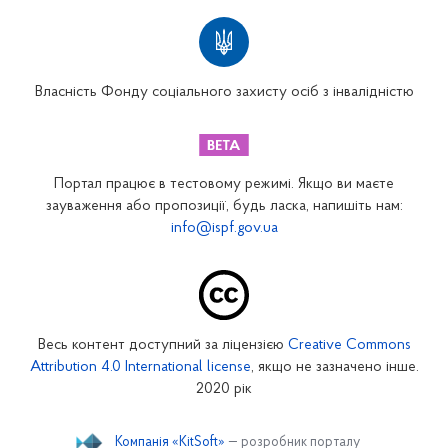
Територіальні відділення
Вінницьке відділення
Волинське відділення
Власність Фонду соціального захисту осіб з інвалідністю
Дніпропетровське відділення
Донецьке відділення
Житомирське відділення
Портал працює в тестовому режимі. Якщо ви маєте
Закарпатське відділення
зауваження або пропозиції, будь ласка, напишіть нам:
info@ispf.gov.ua
Запорізьке відділення
Івано-Франківське відділення
Київське міське відділення
Київське обласне відділення
Весь контент доступний за ліцензією
Creative Commons
Кіровоградське відділення
Attribution 4.0 International license
, якщо не зазначено інше.
Луганське відділення
2020 рік
Львівське відділення
Компанія «KitSoft»
— розробник порталу