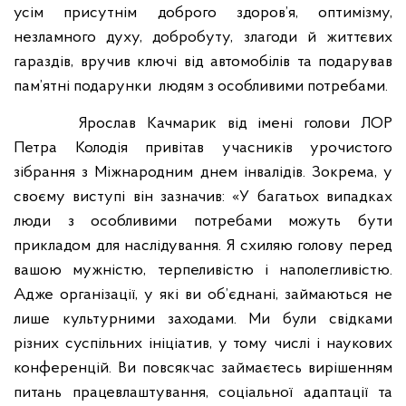
усім присутнім доброго здоров’я, оптимізму,
незламного духу, добробуту, злагоди й життєвих
гараздів, вручив ключі від автомобілів та подарував
пам’ятні подарунки
людям з особливими потребами.
Ярослав Качмарик від імені голови ЛОР
Петра Колодія привітав учасників урочистого
зібрання з Міжнародним днем інвалідів.
Зокрема,
у
своєму виступі
він зазначив: «У багатьох випадках
люди з особливими потребами можуть бути
прикладом для наслідування. Я схиляю голову перед
вашою мужністю, терпеливістю і наполегливістю.
Адже організації,
у
які ви об’єднані, займаються не
лише культурними заходами. Ми були свідками
різних суспільних ініціатив,
у
тому числі і наукових
конференцій. Ви повсякчас займаєтесь вирішенням
питань працевлаштування, соціальної адаптації та