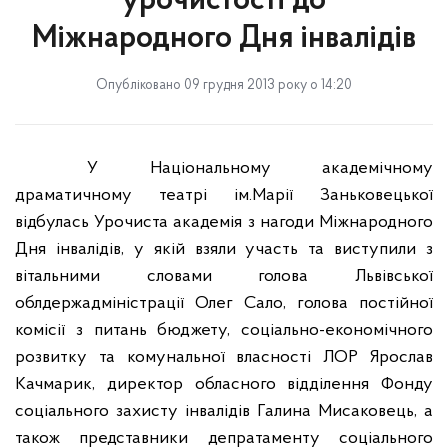
урочистості до
Міжнародного Дня інвалідів
Опубліковано 09 грудня 2013 року о 14:20
У
Національному академічному
драматичному театрі ім.М
арії
Заньковецької
відбулась Урочиста академія з нагоди Міжнародного
Дня інвалідів
,
у
якій
взя
ли
участь
та виступили з
вітальними словами
голова Львівської
облдержадміністрації Олег Сало
, г
олова постійної
комісії з питань бюджету, соціально-економічного
розвитку та комунальної власності ЛОР Ярослав
Качмарик
, директор обласного відділення Фонду
соціального захисту інвалідів Галина Мисаковець, а
також представники депратаменту соціального