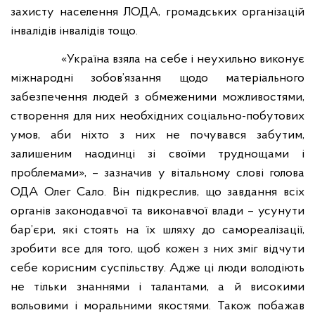
захисту населення ЛОДА, громадських організацій
інвалідів інвалідів тощо.
«Україна взяла на себе і неухильно виконує
міжнародні зобов’язання щодо матеріального
забезпечення людей з обмеженими можливостями,
створення для них необхідних соціально
-
побутових
умов, аби ніхто з них не почувався забутим,
залишеним наодинці зі своїми труднощами і
проблемами», – зазначив у вітальному слові голова
ОДА
Олег Сало
. Він підкреслив, що завдання всіх
органів законодавчої та виконавчої влади – усунути
бар’єри, які стоять на їх шляху до самореалізації,
зробити все для того, щоб кожен з них зміг відчути
себе корисним суспільству.
Адже ці люди володіють
не тільки знаннями і талантами, а й високими
вольовими і моральними якостями.
Також побажав