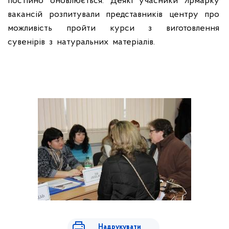
постійно
оновлюється.
Деякі
учасники
Ярмарку
вакансій
розпитували
представників
центру
про
можливість
пройти
курси
з
виготовлення
сувенірів
з
натуральних
матеріалів.
Надрукувати