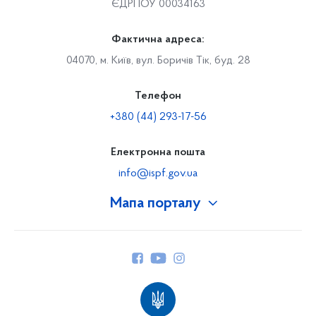
ЄДРПОУ 00034163
Фактична адреса:
04070, м. Київ, вул. Боричів Тік, буд. 28
Телефон
+380 (44) 293-17-56
Електронна пошта
info@ispf.gov.ua
Мапа порталу
Про Фонд
Керівництво
Структура Фонду
Територіальні відділення
Вінницьке відділення