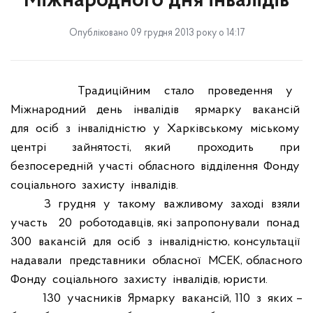
Міжнародного дня інвалідів
Опубліковано 09 грудня 2013 року о 14:17
Традиційним
стало
проведення
у
Міжнародний
день
інвалідів
ярмарку
вакансій
для
осіб
з
інвалідністю
у
Харківському
міському
центрі
зайнятості, який
проходить
при
безпосередній
участі
обласного
відділення
Фонду
соціального
захисту
інвалідів.
З
грудня
у
такому
важливому
заході
взяли
участь
20
роботодавців, які запропонували
понад
3
00
вакансій
для
осіб
з
інвалідністю, консультації
надавали
представники
обласної
МСЕК, обласного
Фонду
соціального
захисту
інвалідів, юристи.
130
учасників
Ярмарку
вакансій, 110
з
яких –