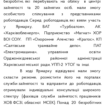
безробітні, які
перебувають
на
обліку
в
центрі
зайнятості
та
20
зайнятих
осіб,
мали
змогу
особистого
спілкування
з
представниками
роботодавців. Серед
роботодавців, які
взяли
участь
у
Ярмарку,
ВАТ
«Турбоатом»,
АК
«Харківобленерго»,
Підприємство
«Магнат» ХОР
ВОІ СОІУ,
ПП «Охоронне
Агенство
«Кратос», КП
«Салтівське трамвайне депо», ПАТ
«Електромашина», управління
освіти
Орджонікідзевської районної адміністрації
Харківської міської
ради, УПП-2
УТОГ та
інші.
В
ході
Ярмарку
відвідувачі
мали
змогу
скласти
резюме,
розмістити
його
на
порталах
служби зайнятості
та
відправити
до
роботодавців,
отримували
індивідуальні
консультації
широкого
спектру
(фахівців
служби
зайнятості, працівників
ХОВ ФСЗІ, обласної
МСЕК). Понад
20
безробітних