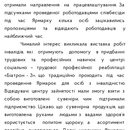
отримали
направлення
на
працевлаштування. За
підсумками
проведеної
роботодавцями
співбесіди
під
час
Ярмарку
кілька
осіб
зацікавились
пропозиціями
та
відвідають
роботодавців
у
найближчий
час.
Чималий
інтерес
викликала
виставка
робіт
інвалідів, які
отримують
допомогу
в придбанні
трудових
та
професійних
навичок
у
центрі
соціально – трудової
професійної
реабілітації
«Біатрон - 3», що
традиційно
проходить
під
час
проведення
Ярмарок
для
осіб
з
інвалідністю.
Відвідувачі
центру
зайнятості
мали
змогу
взяти
з
собою виготовлені
сувеніри, чим
підтримали
підприємство. Цікаво, що
сувенірна
продукція, що
виготовлена
руками
людьми з
вадами
здоров’я
користується
попитом щороку, а
асортимент