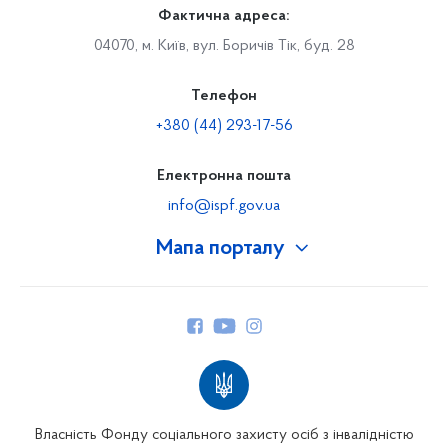
Фактична адреса:
04070, м. Київ, вул. Боричів Тік, буд. 28
Телефон
+380 (44) 293-17-56
Електронна пошта
info@ispf.gov.ua
Мапа порталу
Про Фонд
Керівництво
Структура Фонду
Територіальні відділення
Вінницьке відділення
Волинське відділення
Власність Фонду соціального захисту осіб з інвалідністю