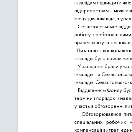
інвалідам підвищити якіс
підприємствам – можливі
місця для інваліда, з ур
Севастопольське відділе
роботу з роботодавцями 
працевлаштування інвалід
Питанню
вдосконаленн
інвалідів
було присвячене
У засіданні брали учас
інвалідів
та Севастополь
інвалідів,
Севастопольської
Відділенням Фонду бул
терміни і порядок її над
участь в обговоренні пит
Обговорювалися пит
спеціальних робочих м
компенсації витрат
єдин