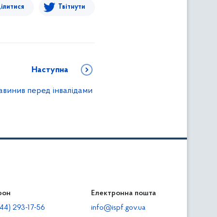
ілитися
Твітнути
Наступна
завинив перед інвалідами
фон
льність
Електронна пошта
тодавцям
44) 293-17-56
info@ispf.gov.ua