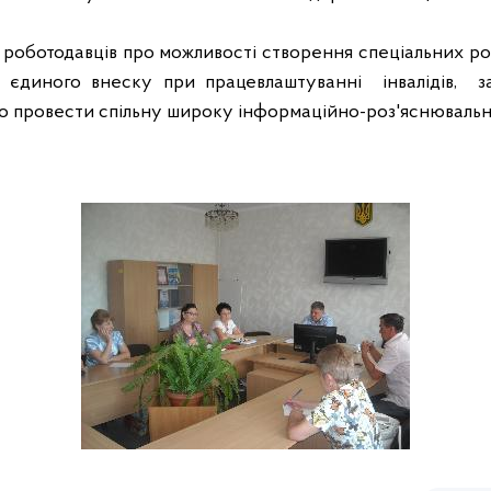
роботодавців про можливості створення спеціальних роб
ї єдиного внеску при працевлаштуванні
інвалідів,
з
но провести спільну широку інформаційно-роз'яснювальн