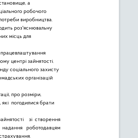
 становище, а
еціального робочого
 потреби виробництва.
одить роз'яснювальну
чих місць для
я працевлаштування
ому центрі зайнятості.
онду соціального захисту
омадських організацій
ції, про розміри,
 які
погодилися брати
айнятості
зі створення
надання роботодавцям
страхування.