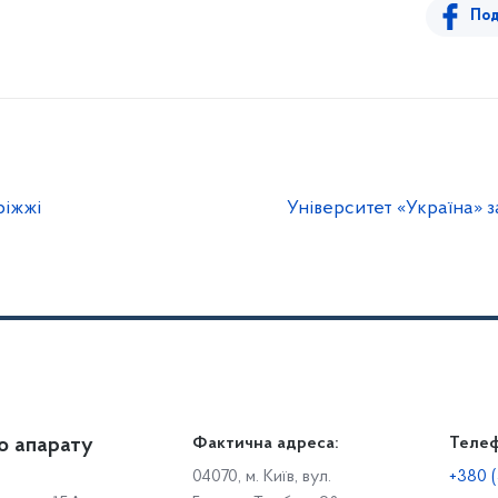
Под
ріжжі
Університет «Україна» 
о апарату
Громадянам
Фактична адреса:
Теле
Дія
Доступ до публічної інформації
Робо
04070, м. Київ, вул.
+380 (