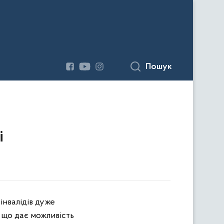
Пошук
і
інвалідів дуже
 що дає можливість