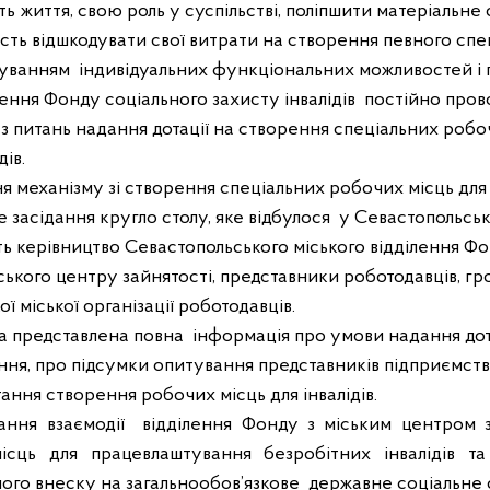
ть життя, свою роль у суспільстві, поліпшити матеріальне
сть відшкодувати свої витрати на створення певного сп
ахуванням
індивідуальних функціональних можливостей і
ння Фонду соціального захисту інвалідів
постійно пров
з питань надання дотації на створення спеціальних робо
ів.
я механізму зі створення спеціальних робочих місць дл
 засідання кругло столу, яке відбулося
у Севастопольськ
ть керівництво Севастопольського міського відділення Ф
ського центру зайнятості, представники роботодавців, гр
 міської організації роботодавців.
а представлена повна
інформація про умови надання дота
ання, про підсумки опитування представників підприємств,
ання створення робочих місць для інвалідів.
ання взаємодії
відділення Фонду з міським центром з
ісць для працевлаштування безробітних інвалідів
та
ого внеску на загальнообов’язкове
державне соціальне 