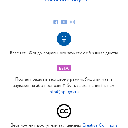
Мапа порталу
Про Фонд
Керівництво
Структура Фонду
Територіальні відділення
Вінницьке відділення
Волинське відділення
Власність Фонду соціального захисту осіб з інвалідністю
Дніпропетровське відділення
Донецьке відділення
Житомирське відділення
Портал працює в тестовому режимі. Якщо ви маєте
Закарпатське відділення
зауваження або пропозиції, будь ласка, напишіть нам:
info@ispf.gov.ua
Запорізьке відділення
Івано-Франківське відділення
Київське міське відділення
Київське обласне відділення
Весь контент доступний за ліцензією
Creative Commons