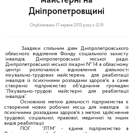
майстерні на
Дніпропетровщині
Опубліковано 17 червня 2013 року о 12:10
Завдяки спільним діям Дніпропетровського
обласного відділення Фонду соціального захисту
інвалідів, Дніпропетровської міської ради,
Дніпропетровської міської лікарні № 14 в обласному
центрі розпочалося відновлення діяльності
лікувально-трудових майстерень
для реабілітації
інвалідів із психічними розладами здоров'я, а саме
створено підприємство об'єднання громадян
“Лікувально-трудові майстерні для реабілітації
інвалідів”.
Основною метою діяльності підприємства є
створення нових робочих місць для інвалідів
із
психічними розладами здоров'я з метою здійснення
трудової, соціальної, правової, медичної та інших
видів реабілітації.
ПОГ
“ЛТМ” - єдине підприємство в