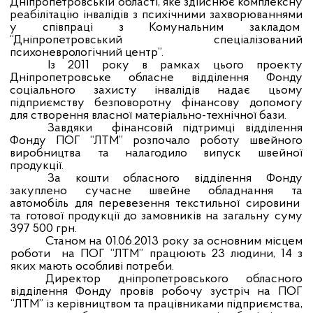
Дніпропетровській області, яке здійснює комплексну
реабілітацію інвалідів з психічними захворюваннями
у співпраці з Комунальним закладом
“Дніпропетровський спеціалізований
психоневрологічний центр”.
Із 2011 року в рамках цього проекту
Дніпропетровське обласне відділення Фонду
соціального захисту інвалідів надає цьому
підприємству безповоротну фінансову допомогу
для створення власної матеріально-технічної бази.
Завдяки
фінансовій підтримці відділення
Фонду ПОГ “ЛТМ” розпочало роботу швейного
виробництва та налагодило випуск швейної
продукції.
За кошти обласного відділення Фонду
закуплено сучасне швейне обладнання та
автомобіль для перевезення текстильної
сировини
та готової продукції до замовників на загальну суму
397 500 грн.
Станом на 01.06.2013 року за основним місцем
роботи
на ПОГ “ЛТМ” працюють 23 людини, 14 з
яких мають особливі потреби.
Директор дніпропетровського обласного
відділення Фонду провів робочу зустріч на ПОГ
“ЛТМ” із керівництвом та працівниками підприємства,