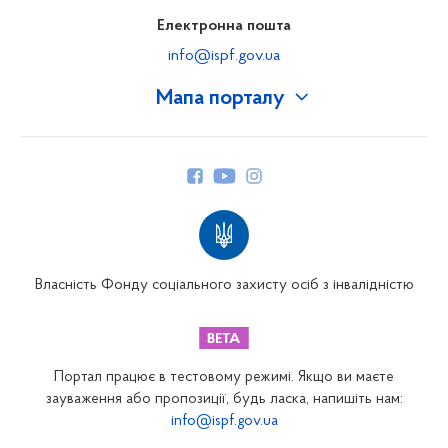
Електронна пошта
info@ispf.gov.ua
Мапа порталу
Про Фонд
Керівництво
Структура Фонду
Територіальні відділення
Вінницьке відділення
Волинське відділення
Власність Фонду соціального захисту осіб з інвалідністю
Дніпропетровське відділення
Донецьке відділення
Житомирське відділення
Портал працює в тестовому режимі. Якщо ви маєте
Закарпатське відділення
зауваження або пропозиції, будь ласка, напишіть нам:
info@ispf.gov.ua
Запорізьке відділення