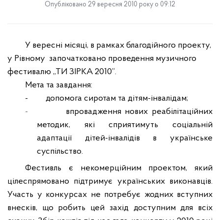
Опубліковано 29 вересня 2010 року о 09:12
У вересні місяці, в рамках благодійного проекту,
у Рівному
започатковано проведення музичного
ф
естивал
ю
„ТИ ЗІРКА 2010”
.
Мета та завдання:
-
допомога сиротам та дітям-інвалідам;
-
впровадження нових реабілітаційних
методик, які сприятимуть соціальній
адаптації дітей-інвалідів в українське
суспільство.
Фестивль
є некомерційним проектом, який
цілеспрямовано підтримує українських виконавців.
Участь у конкурсах не потребує жодних вступних
внесків, що робить цей захід доступним для всіх