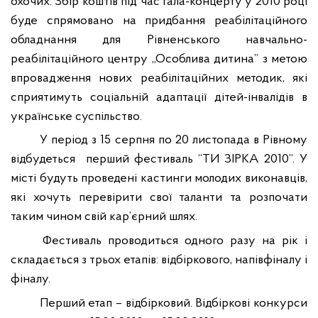
охо
чих. Збір коштів під час гала-концерту у 2010 році
буде спрямовано на придбання реабілітаційного
обладнання для Рівненського навчально
-
реабілітаційного центру „Особлива дитина” з метою
впровадження нових реабілітаційних методик, які
сприятимуть соціальній адаптації дітей-інвалідів в
українське суспільство.
У період з 15 серпня по 20 листопада в Рівному
відбудеться
перший фестиваль “ТИ ЗІРКА 2010”.
У
місті будуть проведені кастинги молодих
виконавців
,
які хочуть перевірити свої таланти та розпочати
таким чином свій кар’єрний шлях.
Фестиваль проводиться одного разу на рік і
складається з трьох етапів: відбіркового,
на
півфіналу і
фіналу.
Перший етап – відбірковий. Відбіркові конкурси