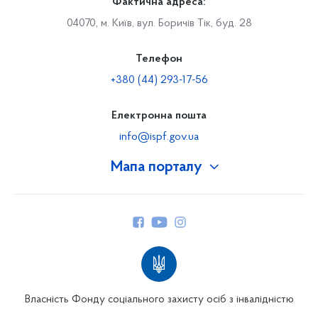
Фактична адреса:
04070, м. Київ, вул. Боричів Тік, буд. 28
Телефон
+380 (44) 293-17-56
Електронна пошта
info@ispf.gov.ua
Мапа порталу
Про Фонд
Керівництво
Структура Фонду
Територіальні відділення
Вінницьке відділення
Волинське відділення
Власність Фонду соціального захисту осіб з інвалідністю
Дніпропетровське відділення