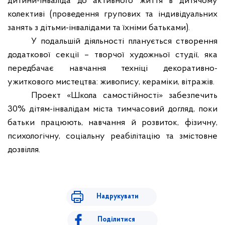
дитини-інваліда до активного життя в дитячому
колективі (проведення групових та індивідуальних
занять з дітьми-інвалідами та їхніми батьками).
У подальшій діяльності планується створення
додаткової секції – творчої художньої студії, яка
передбачає навчання техніці декоративно-
ужиткового мистецтва: живопису, кераміки, вітражів.
Проект «Школа самостійності» забезпечить
30% дітям-інвалідам міста тимчасовий догляд, поки
батьки працюють, навчання й розвиток, фізичну,
психологічну, соціальну реабілітацію та змістовне
дозвілля.
Надрукувати
Поділитися