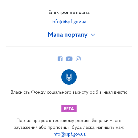
Електронна пошта
info@ispf.gov.ua
Мапа порталу
Про Фонд
Керівництво
Структура Фонду
Територіальні відділення
Вінницьке відділення
Волинське відділення
Власність Фонду соціального захисту осіб з інвалідністю
Дніпропетровське відділення
Донецьке відділення
Житомирське відділення
Портал працює в тестовому режимі. Якщо ви маєте
Закарпатське відділення
зауваження або пропозиції, будь ласка, напишіть нам:
info@ispf.gov.ua
Запорізьке відділення