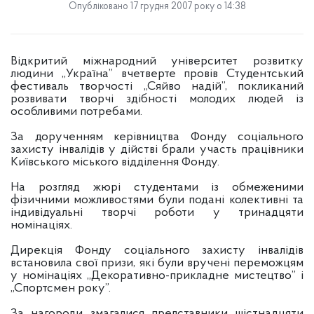
Опубліковано 17 грудня 2007 року о 14:38
Відкритий міжнародний університет розвитку
людини „Україна” вчетверте провів Студентський
фестиваль творчості „Сяйво надій”, покликаний
розвивати творчі здібності молодих людей із
особливими потребами.
За дорученням керівництва Фонду соціального
захисту інвалідів у дійстві брали участь працівники
Київського міського відділення Фонду.
На розгляд жюрі студентами із обмеженими
фізичними можливостями були подані колективні та
індивідуальні творчі роботи у тринадцяти
номінаціях.
Дирекція Фонду соціального захисту інвалідів
встановила свої призи, які були вручені переможцям
у номінаціях „Декоративно-прикладне мистецтво” і
„Спортсмен року”.
За нагороди змагалися представники шістнадцяти