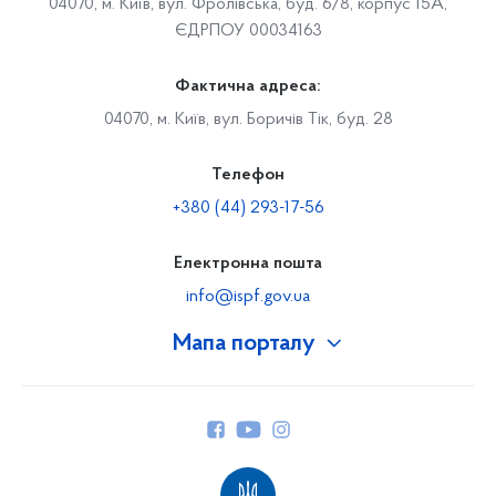
04070, м. Київ, вул. Фролівська, буд. 6/8, корпус 15А,
ЄДРПОУ 00034163
Фактична адреса:
04070, м. Київ, вул. Боричів Тік, буд. 28
Телефон
+380 (44) 293-17-56
Електронна пошта
info@ispf.gov.ua
Мапа порталу
Про Фонд
Керівництво
Структура Фонду
Територіальні відділення