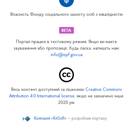
Вінницьке відділення
Волинське відділення
Власність Фонду соціального захисту осіб з інвалідністю
Дніпропетровське відділення
Донецьке відділення
Житомирське відділення
Портал працює в тестовому режимі. Якщо ви маєте
Закарпатське відділення
зауваження або пропозиції, будь ласка, напишіть нам:
info@ispf.gov.ua
Запорізьке відділення
Івано-Франківське відділення
Київське міське відділення
Київське обласне відділення
Весь контент доступний за ліцензією
Creative Commons
Кіровоградське відділення
Attribution 4.0 International license
, якщо не зазначено інше.
Луганське відділення
2020 рік
Львівське відділення
Компанія «KitSoft»
— розробник порталу
Миколаївське відділення
Одеське відділення