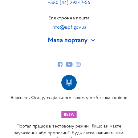
+380 (44) 293-17-56
Електронна пошта
info@ispf.gov.ua
Мапа порталу
Про Фонд
Керівництво
Структура Фонду
Територіальні відділення
Вінницьке відділення
Волинське відділення
Власність Фонду соціального захисту осіб з інвалідністю
Дніпропетровське відділення
Донецьке відділення
Житомирське відділення
Портал працює в тестовому режимі. Якщо ви маєте
Закарпатське відділення
зауваження або пропозиції, будь ласка, напишіть нам: