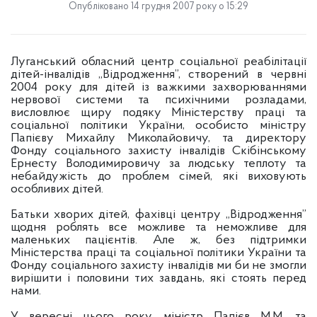
Опубліковано 14 грудня 2007 року о 15:29
Луганський обласний центр соціальної реабілітації
дітей-інвалідів „Відродження”, створений в червні
2004 року для дітей із важкими захворюваннями
нервової системи та психічними розладами,
висловлює щиру подяку Міністерству праці та
соціальної політики України, особисто міністру
Папієву Михайлу Миколайовичу, та директору
Фонду соціального захисту інвалідів Скібінському
Ернесту Володимировичу за людську теплоту та
небайдужість до проблем сімей, які виховують
особливих дітей.
Батьки хворих дітей, фахівці центру „Відродження”
щодня роблять все можливе та неможливе для
маленьких пацієнтів. Але ж, без підтримки
Міністерства праці та соціальної політики України та
Фонду соціального захисту інвалідів ми би не змогли
вирішити і половини тих завдань, які стоять перед
нами.
У вересні цього року міністр Папієв М.М. та