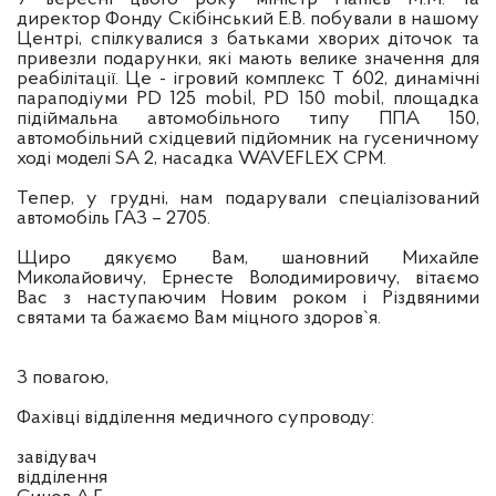
директор Фонду Скібінський Е.В. побували в нашому
Центрі, спілкувалися з батьками хворих діточок та
привезли подарунки, які мають велике значення для
реабілітації. Це - ігровий комплекс Т 602, динамічні
параподіуми PD 125 mobil, PD 150 mobil, площадка
підіймальна автомобільного типу ППА 150,
автомобільний східцевий підйомник на гусеничному
ході моделі SA 2, насадка WAVEFLEX СРМ.
Тепер, у грудні, нам подарували спеціалізований
автомобіль ГАЗ – 2705.
Щиро дякуємо Вам, шановний Михайле
Миколайовичу, Ернесте Володимировичу, вітаємо
Вас з наступаючим Новим роком і Різдвяними
святами та бажаємо Вам міцного здоров`я.
З повагою,
Фахівці відділення медичного супроводу:
завідувач
відділення