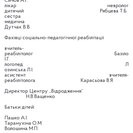
Сичов А.Г.
лікар невролог
дитячий
Рябцева Т.Б.
сестра
медична
Дутчак В.В.
Фахівці соціально-педагогічної реабілітації
вчитель-
реабілітолог Базіло
І.Г.
логопед Л
озинська Л.І.
асистент вчителя-
реабілітолога Карасьова В.Я.
Директор Центру „Відродження”
Н.В.Ващенко
Батьки дітей:
Пашко А.І.
Таранухіна О.М.
Волошина М.П.