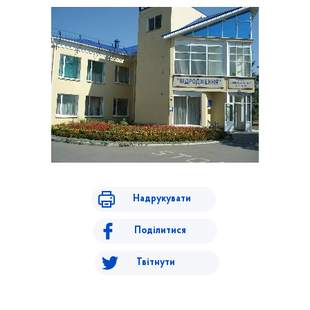
Надрукувати
Поділитися
Твітнути