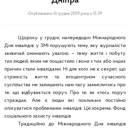
Дніпра
Опубліковано 10 грудня 2009 року о 15:39
Щороку у грудні, напередодні Міжнародного
Дня інвалідів, у ЗМІ порушують тему, яку журналісти
зазвичай оминають увагою, – тему життя і побуту
тих людей, яким не пощастило і вони з тих або інших
причин стали інвалідами. Ні для кого не є секрет, що
стрімкість життя та егоцентризм сучасного
суспільства не залишають нам часу замислитись про
те, що відбувається поруч. Про те, як хтось поруч
страждає. Але є люди які покликані постійно
опікуватися проблемами інвалідів. Це,зокрема, Фонд
соціального захисту інвалідів.
Традиційно до Міжнародного Дня інвалідів