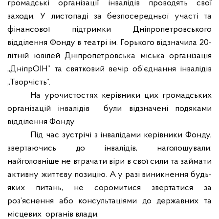
громадські організації інвалідів проводять свої
заходи. У листопаді за безпосередньої участі та
фінансової підтримки Дніпропетровського
відділення Фонду в театрі ім. Горького відзначила 20-
літній ювілей Дніпропетровська міська організація
„ДніпрОІН” та святковий вечір об’єднання інвалідів
„Творчість”.
На урочистостях керівники цих громадських
організацій інвалідів
були відзначені подяками
відділення Фонду.
Під час зустрічі з інвалідами керівники Фонду,
звертаючись до інвалідів, наголошували:
найголовніше не втрачати віри в свої сили та займати
активну життєву позицію. А у разі виникнення будь-
яких питань, не соромитися звертатися за
роз’яснення або консультаціями до державних та
місцевих
органів влади.