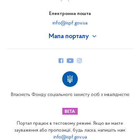
Електронна пошта
info@ispf.gov.ua
Мапа порталу
Про Фонд
Керівництво
Структура Фонду
Територіальні відділення
Вінницьке відділення
Волинське відділення
Власність Фонду соціального захисту осіб з інвалідністю
Дніпропетровське відділення
Донецьке відділення
Житомирське відділення
Портал працює в тестовому режимі. Якщо ви маєте
Закарпатське відділення
зауваження або пропозиції, будь ласка, напишіть нам:
info@ispf.gov.ua
Запорізьке відділення