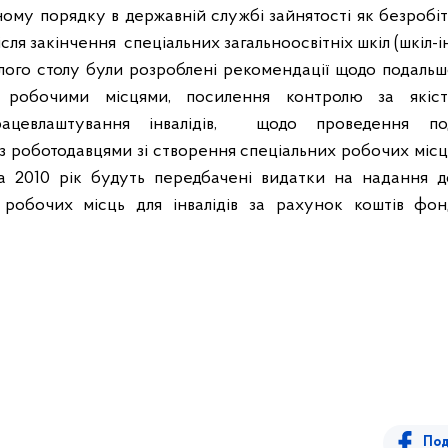
ному порядку в державній службі зайнятості як безробі
після закінчення
спеціальних загальноосвітніх шкіл (шкіл-і
ого столу були розроблені рекомендації щодо подальшо
ів робочими місцями, посилення контролю за які
ацевлаштування інвалідів,
щодо проведення под
з роботодавцями зі створення спеціальних робочих місц
 на 2010 рік будуть передбачені видатки на надання д
 робочих місць для інвалідів за рахунок коштів фон
Под