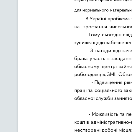
для нормального матеріальн
В Україні проблема 
на
зростання
чисельнос
Тому сьогодні слід
зусилля щодо забезпечен
З нагоди відзнач
брала участь в засіданн
обласному центрі зайня
роботодавців, ЗМІ.
Обго
- Підвищення рівн
праці та соціального за
обласної служби зайнято
- Можливість та п
коштів адміністративно-
нестворені робочі місця;