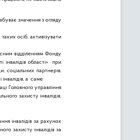
абуває значення з огляду
таких осіб, активізувати
асним відділенням Фонду
 інвалідів області»
при
и, соціальних партнерів,
інвалідів, а
саме:
раці Головного управління
ьного захисту інвалідів,
ння інвалідів за рахунок
ого захисту інвалідів за