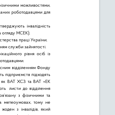
 фізичними можливостями,
даних роботодавцями для
дтверджують інвалідність
та огляду МСЕК);
стерства праці України;
нням служби зайнятості.
каційного рівня осіб із
ботодавцями.
сним відділенням Фонду
ть підприємств підходять
, як ВАТ ХСЗ та ВАТ «ЕК
ють
листи до відділення
ов’язану з фізичними та
та
метеоумовах
, тому не
жоден з інвалідів, який