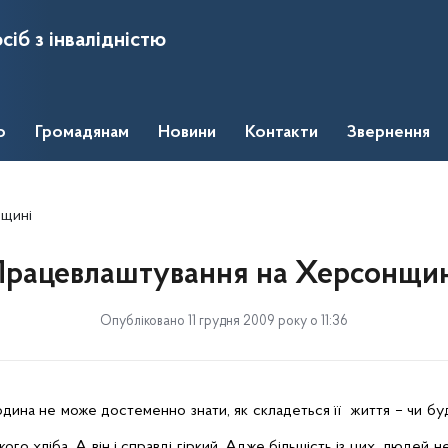
сіб з інвалідністю
о
Громадянам
Новини
Контакти
Звернення
нщині
Працевлаштування на Херсонщин
Опубліковано 11 грудня 2009 року о 11:36
дина не може достеменно знати, як складеться її
життя – чи б
ого хліба. А він і справді гіркий. Адже більшість із цих
людей не