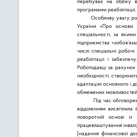
перебуває на обліку в
програмами реабілітації,
Особливу увагу ро
України «Про основи с
спеціальності, за якими
підприємства «зобов’яза
числі спеціальні робоч
реабілітації і забезпеч
Роботодавці за рахунок 
необхідності, створюють
адаптацію основного і 
обмежених можливостей 
Під час обговоре
відділенням висвітлила 
поворотній основі із
працевлаштування інвалі
(надання фінансової доп