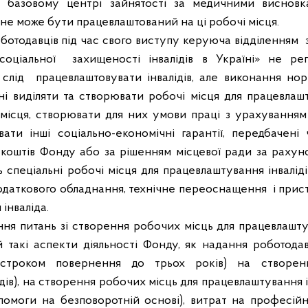
 базовому центрі зайнятості за медичними висновк
 не може бути працевлаштований на ці робочі місця.
ботодавців під час свого виступу керуюча відділенням
оціальної
захищеності інвалідів в Україні» не ре
 слід
працевлаштовувати інвалідів, але виконання нор
ні виділяти та створювати робочі місця для працевлашт
і місця, створювати для них умови праці з урахуванням
увати інші соціально-економічні гарантії, передбачен
коштів Фонду або за рішенням місцевої ради за рахуно
 спеціальні робочі місця для працевлаштування інвалід
додаткового обладнання, технічне переоснащення
і прис
інваліда.
ння питань зі створення робочих місць для працевлашту
й такі аспекти діяльності Фонду, як надання роботода
 строком повернення до трьох років) на створе
дів), на створення робочих місць для працевлаштування і
омоги на безповоротній основі), витрат на професійне