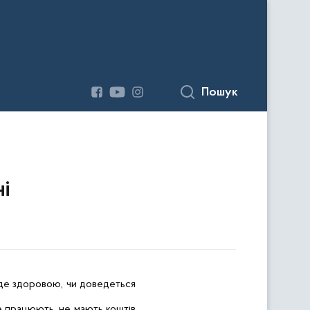
Пошук
і
уде здоровою, чи доведеться
 працюють, не мають коштів