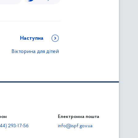
Наступна
Вікторина для дітей
фон
льність
Електронна пошта
тодавцям
44) 293-17-56
info@ispf.gov.ua
плата адміністративно-господарських санкцій