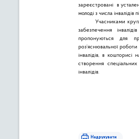
зареєстровані
в устале
молоді з числа інвалідів 
Учасниками кругл
забезпечення інвалід
пропонуються для пр
роз’яснювальної роботи 
інвалідів, в кошторисі
створення спеціальних
інвалідів.
Надрукувати