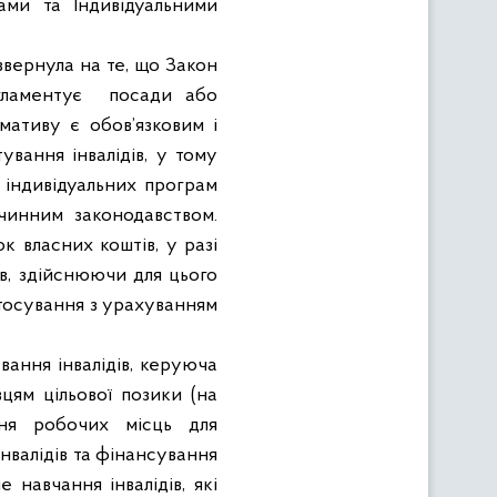
ами та Індивідуальними
звернула на те, що Закон
гламентує
посади або
мативу є обов’язковим і
ування інвалідів, у тому
 індивідуальних програм
і чинним законодавством.
к власних коштів, у разі
ів, здійснюючи для цього
тосування з урахуванням
вання інвалідів, керуюча
вцям цільової позики (на
ння робочих місць для
нвалідів та фінансування
 навчання інвалідів, які