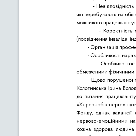
- Невідповідніст
які перебувають на облі
можливого працевлашту
- Коректність 
(посвідчення інваліда, ін
- Організація профес
- Особливості нарах
Особливо гост
обмеженими фізичними 
Щодо порушеної пр
Колотинська Ірина Волод
до питання працевлашту
«Херсонобленерго» щомі
Фонду, однак
вакансії
нервово-емоційними нав
кожна здорова людина з