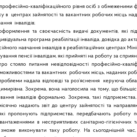
ь професійно-кваліфікаційного рівня осіб з обмеженими
ку в
центрах зайнятості та вакантних робочих місць на
вання
інвалідів;
оформлення та своєчасність видачі документів, які пі
дивідуальна програма реабілітації інваліда, довідка до ак
ійного навчання інвалідів в реабілітаційних центрах Міні
ування пенсії інвалідам, які прийняті на роботу за сприя
ро стояло питання невідповідності професійно-кваліфі
можливостями та вакантних
робочих місць, наданих ро
облеми надала відповіді та роз’яснення
керуюча обла
имирівна. Зокрема, вона наголосила на тому, що більшіс
вання інвалідів формально. Зокрема, такі підприємства
сячно надають звіт до центру зайнятості та направля
, які пропонують підприємства, передбачають роботу п
антаженнями в несприятливих санітарно-гігієнічних 
може виконувати таку роботу. На сьогоднішній час, 