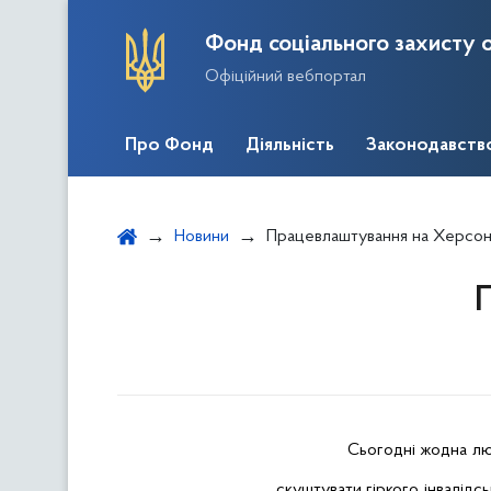
Фонд соціального захисту о
Офіційний вебпортал
Про Фонд
Діяльність
Законодавств
Новини
Працевлаштування на Херсо
Сьогодні жодна лю
скуштувати гіркого інвалідськ