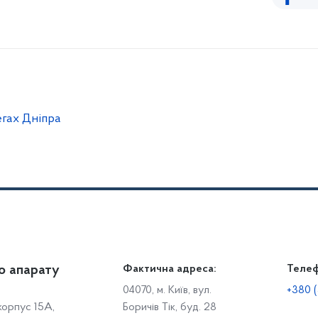
егах Дніпра
о апарату
Громадянам
Фактична адреса:
Теле
Дія
Доступ до публічної інформації
Робо
04070, м. Київ, вул.
+380 (
 корпус 15А,
Боричів Тік, буд. 28
Звіти щодо роботи із запитами на отримання публічної
С