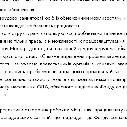
ого забезпечення.
трудової зайнятості
осіб із обмеженими можливостями н
ті інвалідів, які бажають працювати.
 всім структурам, які опікуються проблемами зайнятості 
ня не тільки права,
а й можливості їх працевлаштування.
ення Міжнародного дня інвалідів 2 грудня керуюча обл
і круглого
столу «Спільне вирішення проблем зайнятості
тості
за участю представників органів виконавчої влад
ворювались
проблемні питання щодо сприяння зайнятості 
я соціального захисту інвалідів шляхом активізації співп
хисту населення, ОДА, обласного відділення Фонду соціал
сті;
ерспективи створення робочих місць для
працевлаштува
господарських санкцій, що
надходять до Фонду соціальн