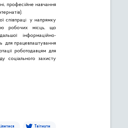
тні, професійне навчання
нтернатів).
ї співпраці
у напрямку
стю робочих місць, що
альшої інформаційно-
ь
для працевлаштування
отації роботодавцям для
ду соціального захисту
ілитися
Твітнути