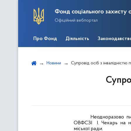
Фонд соціального захисту о
Офіційний вебпортал
Про Фонд
Діяльність
Законодавств
Новини
Супровід осіб з інвалідністю 
Супров
Неодноразово пи
ОВФСЗІ
І. Чекарь на 
міської ради.