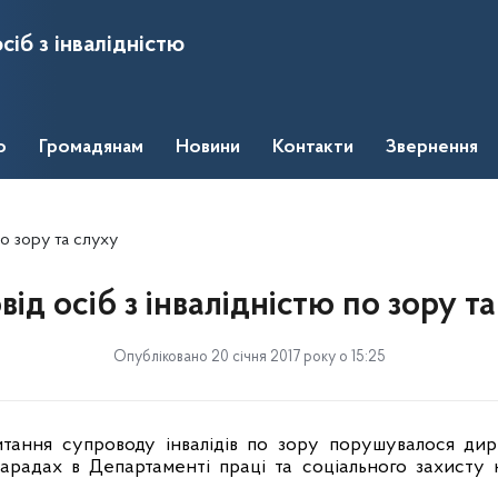
сіб з інвалідністю
о
Громадянам
Новини
Контакти
Звернення
по зору та слуху
ід осіб з інвалідністю по зору т
Опубліковано 20 січня 2017 року о 15:25
тання супроводу інвалідів по зору порушувалося дир
нарадах в Департаменті праці та соціального захисту 