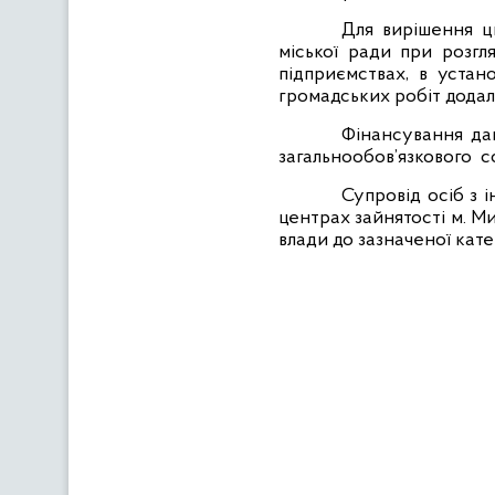
Для вирішення ць
міської ради при розгл
підприємствах, в устан
громадських робіт додал
Фінансування да
загальнообов’язкового
с
Супровід осіб з 
центрах зайнятості м. М
влади до зазначеної кате