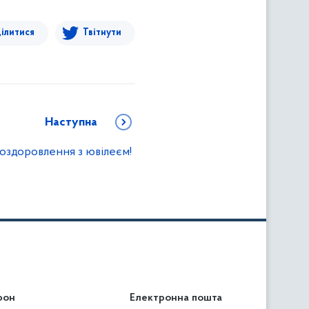
ілитися
Твітнути
Наступна
оздоровлення з ювілеєм!
фон
льність
Електронна пошта