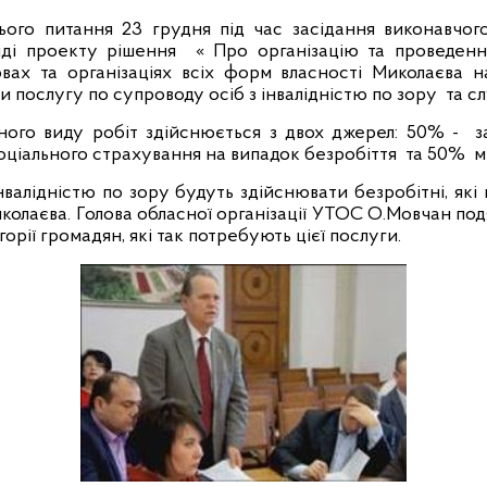
ого питання 23 грудня під час засідання виконавчого
яді проекту рішення
« Про організацію та проведенн
овах та організаціях всіх форм власності Миколаєва н
и послугу по супроводу осіб з інвалідністю по зору
та сл
ного виду робіт здійснюється з двох джерел: 50% -
з
оціального страхування на випадок безробіття
та 50%
м
інвалідністю по зору будуть здійснювати безробітні, які
иколаєва. Голова обласної організації УТОС О.Мовчан под
горії громадян, які так потребують цієї послуги.