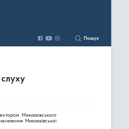
Пошук
а слуху
ектором Миколаївського
населення Миколаївської