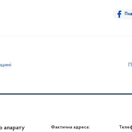
Под
нщині
П
о апарату
Громадянам
Фактична адреса:
Теле
Дія