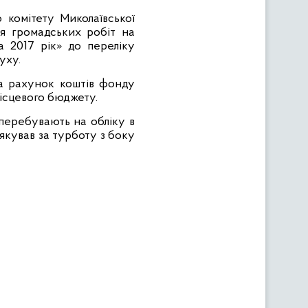
 комітету Миколаївської
я громадських робіт на
а 2017 рік» до переліку
уху.
а рахунок коштів фонду
ісцевого бюджету.
 перебувають на обліку в
якував за турботу з боку