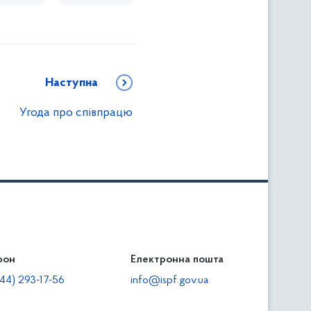
Наступна
Угода про співпрацю
фон
льність
Електронна пошта
тодавцям
44) 293-17-56
info@ispf.gov.ua
плата адміністративно-господарських санкцій