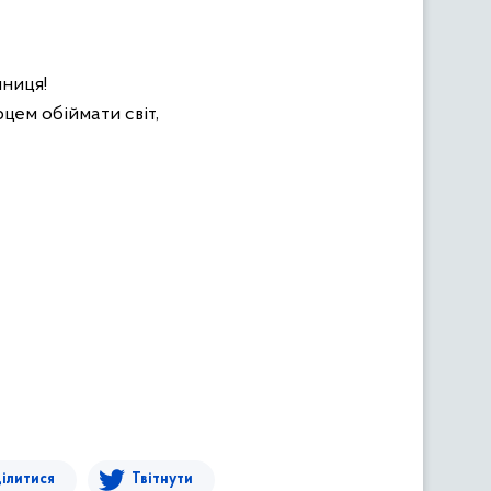
иниця!
цем обіймати світ,
ілитися
Твітнути