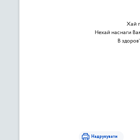
Хай п
Нехай наснаги Ва
В здоров
’
Надрукувати