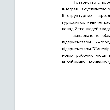
Товариство створе
інтеграції в суспільств
8 структурних підрозд
гуртожитки, медичні кабі
понад 2 тис. людей з вад
Закарпатське обл
підприємством Ужго
підприємством "Синевір
нових робочих місць дл
виробничих і технічних у