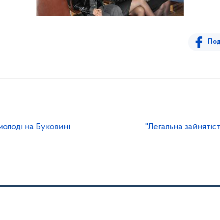
Под
молоді на Буковині
"Легальна зайнятіст