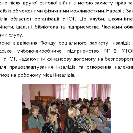
но після другої світової війни з метою захисту прав та
о осіб із обмеженими фізичними можливостями.
Наразі
в
Зак
ілів обласно
ї організації
УТОГ. Це клуби, школи-інтер
нети, їдальні, бібліотека
та підприємства.
Членами обла
ами слуху.
асне відділення Фонду соціального захисту інваліді
родське учбово-виробниче підприємство №2 УТО
" УТОГ, надаючи їм
фінансову допомогу на безповоротн
я працевлаштування інвалідів та створення належних
мов на робочому місці інвалідів.