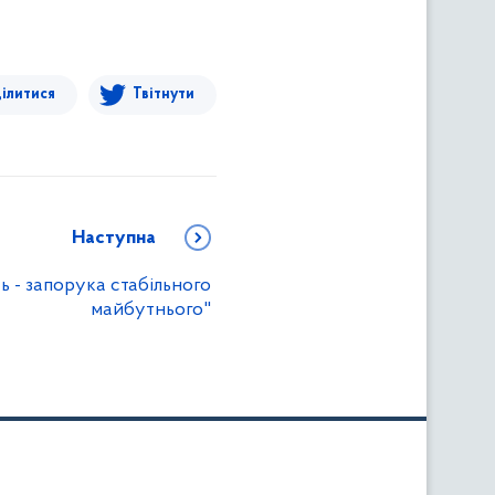
ілитися
Твітнути
Наступна
ь - запорука стабільного
майбутнього"