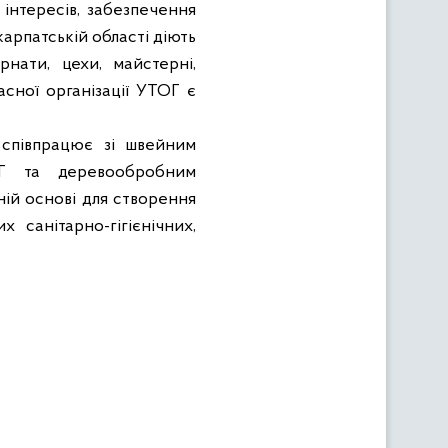
 інтересів, забезпечення
арпатській області
діють
нати, цехи, майстерні
,
сної організації УТОГ є
в співпрацює зі швейним
Г та деревообробним
ій основі
для створення
 санітарно-гігієнічних,