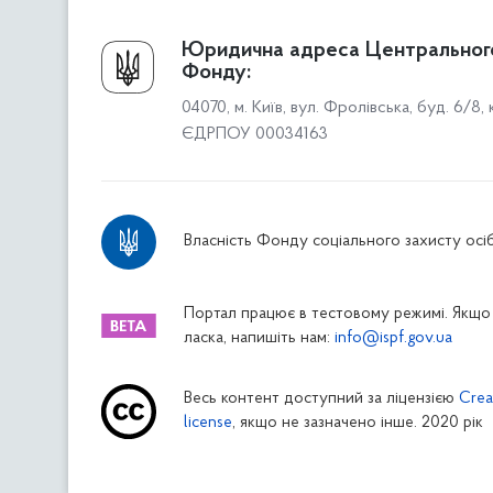
Про Фонд
Юридична адреса Центральног
Фонду:
Керівництво
04070, м. Київ, вул. Фролівська, буд. 6/8,
Структура Фонду
ЄДРПОУ 00034163
Територіальні відділення
Вінницьке відділення
Волинське відділення
Власність Фонду соціального захисту осіб
Дніпропетровське відділення
Донецьке відділення
Житомирське відділення
Портал працює в тестовому режимі. Якщо 
ласка, напишіть нам:
info@ispf.gov.ua
Закарпатське відділення
Запорізьке відділення
Весь контент доступний за ліцензією
Crea
Івано-Франківське відділення
license
, якщо не зазначено інше. 2020 рік
Київське міське відділення
Київське обласне відділення